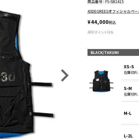
商品番号
FS-SB2415
43DEGREESオフィシャルペ
¥
44,000
税込
400
ポイント付与
BLACK/TAKUMI
XS-S
在庫切れ
S-M
在庫切れ
M-L
L-2L