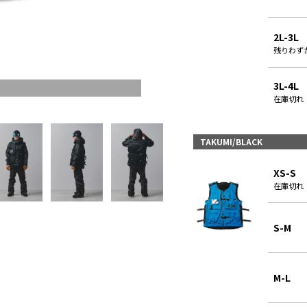
2L-3L
残りわず
3L-4L
在庫切れ
TAKUMI/BLACK
XS-S
在庫切れ
S-M
M-L