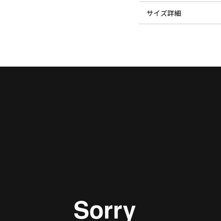
サイズ詳細
素材成分表：
サイズ
着丈（CB）
着丈（CF）
前後裾差
バスト
ファンクション：
ウエスト
裾幅
肩幅