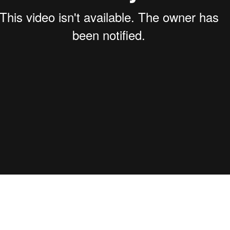
裄丈
アームホール
●実寸サイズは弊店スタッフ
●メジャーによる採寸のため
●正確なサイズを測るように
い。
●商品サイズの測り方は
こち