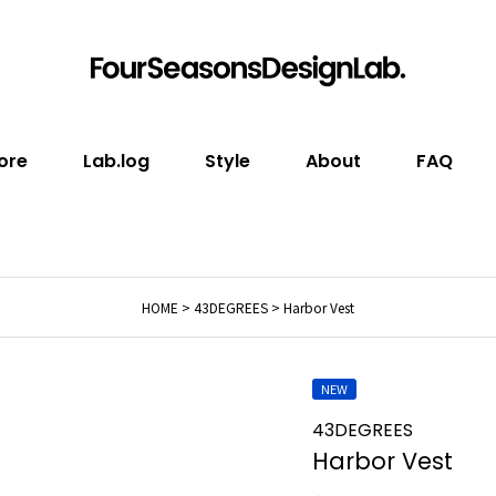
ore
Lab.log
Style
About
FAQ
HOME
43DEGREES
Harbor Vest
NEW
43DEGREES
Harbor Vest