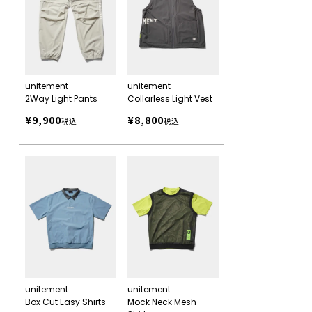
unitement
unitement
2Way Light Pants
Collarless Light Vest
¥
9,900
¥
8,800
税込
税込
unitement
unitement
Box Cut Easy Shirts
Mock Neck Mesh