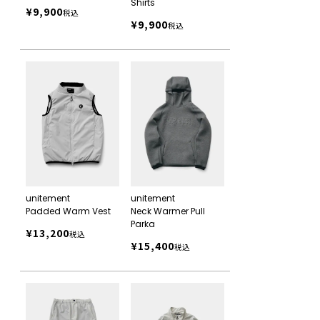
Shirts
¥
9,900
税込
¥
9,900
税込
unitement
unitement
Padded Warm Vest
Neck Warmer Pull
Parka
¥
13,200
税込
¥
15,400
税込