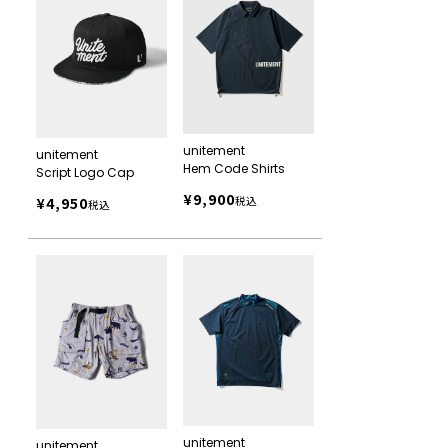
unitement
unitement
Hem Code Shirts
Script Logo Cap
¥
9,900
¥
4,950
税込
税込
unitement
unitement