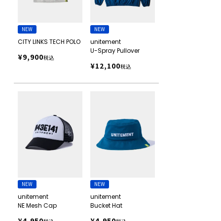
NEW
NEW
CITY LINKS TECH POLO
unitement
U-Spray Pullover
¥
9,900
税込
¥
12,100
税込
NEW
NEW
unitement
unitement
NE Mesh Cap
Bucket Hat
¥
4,950
¥
4,950