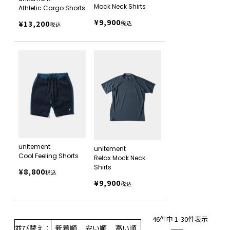
Mock Neck Shirts
Athletic Cargo Shorts
¥
9,900
¥
13,200
税込
税込
unitement
unitement
Cool Feeling Shorts
Relax Mock Neck
Shirts
¥
8,800
税込
¥
9,900
税込
46
件中
1
-
30
件表示
並び替え
新着順
安い順
高い順