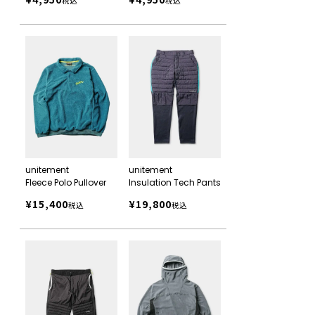
税込
税込
unitement
unitement
Fleece Polo Pullover
Insulation Tech Pants
¥
15,400
¥
19,800
税込
税込