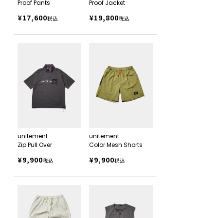
Proof Pants
Proof Jacket
¥
17,600
¥
19,800
税込
税込
unitement
unitement
Zip Pull Over
Color Mesh Shorts
¥
9,900
¥
9,900
税込
税込