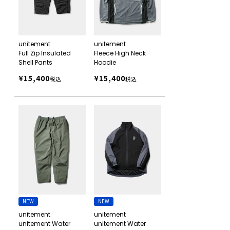
unitement
unitement
Full Zip Insulated
Fleece High Neck
Shell Pants
Hoodie
¥
15,400
¥
15,400
税込
税込
NEW
NEW
unitement
unitement
unitement Water
unitement Water