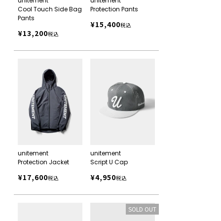
unitement
unitement
Cool Touch Side Bag
Protection Pants
Pants
¥
15,400
税込
¥
13,200
税込
unitement
unitement
Script U Cap
Protection Jacket
¥
4,950
¥
17,600
税込
税込
SOLD OUT