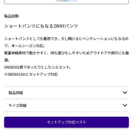
製品説明
ショートパンツにもなる2WAYパンツ
ショートパンツとしても着用でき、少し開けるとベンチレーションにもなるの
で、オールシーズン対応。
軽量伸縮素材で動きやすく、持ち運びもしやすいためアウトドアや旅行にも最
適。
UNISEX仕様でゆったりとしたシルエット。
※SB00010inとセットアップ対応
製品詳細
サイズ詳細
素材：
ナイロン 90% スパンデックス 10%
耐水圧：
-
サイズ
S-M
セットアップ対応ベスト
M-L
L-2L
2L-3L