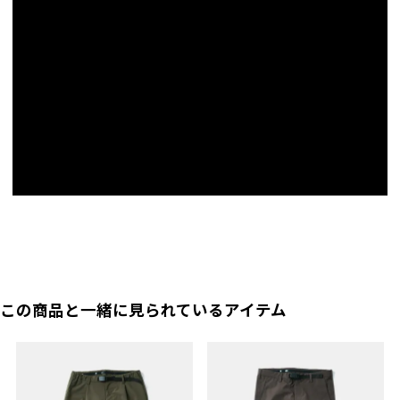
Wind Tech Shellとは…
カラーボタンホール
肩幅
39
41
43
45
47
ストレッチ性の高い表生地と裏生地の間に水や寒風を通さないメンブレンをラミ
袖口にあるボタンホールの最上段に配色を施して
います。
ネート（貼り合せ）した3レイヤー構造。雨風を通さず、タウンユースには最適
襟幅
6.5
6.5
6.5
6.5
6.5
な生地です。IMVERの製品は全てウィンドテックシェルを使用しています。
本切羽
袖口は飾りではなく実際に開く仕様。ボタンを外
マールテーラー
しコーディネートの変化を楽しめます。
裄丈
75
77
80
83
86
本モデルより本格的なテーラー Mar Tailor 廣永様に監修いただきました。
袖口を切り返して中のバイピングの配色も楽しめ
ます。
レインボーテープ
袖丈
55
56
58
60
62
SDG'sジェンダー格差を無くすための活動をされる団体レインボープライ
キッスボタン(ボタン重ね付)
ボタンを若干重ねることで職人の手仕事による温
ドの旗印レインボーをテープで配置し、支援の気持ちを添えました。
袖幅
17
18
19
20
21
もりをこめました。
袖口幅
マガジンポケット
12
12.5
13
13.5
14
前縦の裏両サイドにA4サイズのファイルが入るポ
ケットを配置。
前下り
40
42
44
46
48
第一ボタンまで
シームテープ
縫い目には水が侵入を防ぐためにテープを設置。
ファンクショ
後丈
58
61
64
67.5
71
この商品と一緒に見られているアイテム
ン：
カラーパイピング
パイピング箇所には各カラー毎に配色。
(cm)
額縁仕立て
ベンツ(後裾開見せ)の角や袖口の開見せなど、絵
●実寸サイズは弊店スタッフが採寸した実寸値になっております。
画の額縁のようにすることで縫い代の厚みを軽
●メジャーによる採寸のため、若干の誤差がでる場合がございます。
減。