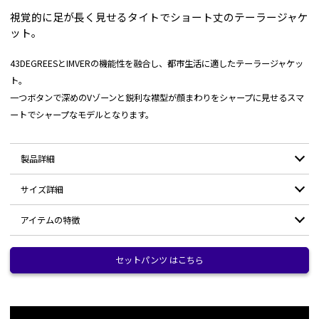
視覚的に足が長く見せるタイトでショート丈のテーラージャケ
ット。
43DEGREESとIMVERの機能性を融合し、都市生活に適したテーラージャケッ
ト。
一つボタンで深めのVゾーンと鋭利な襟型が顔まわりをシャープに見せるスマ
ートでシャープなモデルとなります。
製品詳細
サイズ詳細
素材：
ナイロン 92% / ポリウレタン 8%
アイテムの特徴
耐水圧：
10,000mm/H2O
サイズ
XS
S
M
L
XL
独自開発生地「Wind Tech Shell」仕様
透湿：
10,000g/m2・24hr
身幅
43
45
47
49
51
セットパンツ はこちら
水滴はもちろん、濃霧やガスを遠ざけ透湿機能低下を抑制し、24時間で
10リットルの水蒸気を通すので蒸れやすい環境でも快適に過ごせます。
撥水等級5級の超撥水
ウエスト
38.5
44.5
46.5
48.5
50.5
撥水：
10~30回洗濯保持の持続力
一般的な傘の約40倍強い水圧に耐えうる強度で経年変化で剥離しにくくす
るため、3枚それぞれに伸縮性のある素材を開発し使用。
裾幅
44.5
46.5
48.5
50.5
52.5