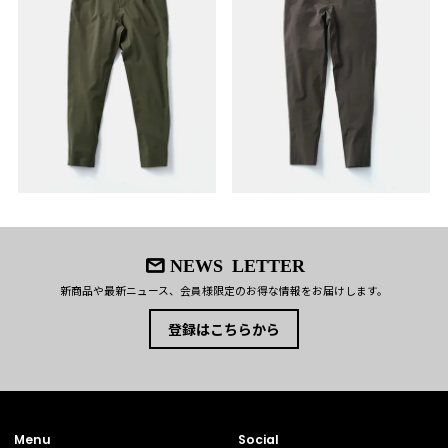
●正確なサイズを測るように心がけておりますが、多少の誤差が生じる場合はご容赦
首後ろの滑止め
ください。
製品が軽いため内ポケットなどに物を収納すると
●商品サイズの測り方は
こちら
をご覧ください。
着崩れが生じるため、首後ろに滑り止めを設置。
ペンホール
胸内ポケットにペンを挿す穴を配置。
チケットポケット
胸内ポケットは縦に切り込みがあるチケットポケ
ットを配置。
ポケット位置を見つけ易くするため、ポケット口
上部を少し浮かし手が掛かる箇所を作りました。
NEWS LETTER
新商品や最新ニュース、会員様限定のお得な情報をお届けします。
登録はこちらから
Menu
Social