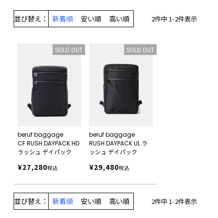
並び替え
新着順
安い順
高い順
2
件中
1
-
2
件表示
SOLD OUT
SOLD OUT
beruf baggage
beruf baggage
CF RUSH DAYPACK HD
RUSH DAYPACK UL ラ
ラッシュ デイパック
ッシュ デイパック
¥
27,280
¥
29,480
税込
税込
並び替え
新着順
安い順
高い順
2
件中
1
-
2
件表示