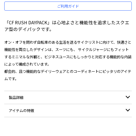
ご利用ガイド
「CF RUSH DAYPACK」は心地よさと機能性を追求したスクエ
ア型のデイパックです。
オン・オフを問わず自転車のある生活を送るサイクリストに向けて、快適さと
機能性を両立したデザインは、スーツにも、 サイクルジャージにもフィット
するミニマルな外観と、ビジネスユースにもしっかりと対応する機能的な内装
によって構成されています。
都会的、且つ機能的なデイリーウェアとのコーディネートにピッタリのアイテ
ムです。
製品詳細
アイテムの特徴
カラー：
BLACK
YKK製止水ファスナーを採用したメインコンパートメントはコの字に開く
サイズ：
幅：28cm / 高さ：42cm / マチ：12cm
開口設計