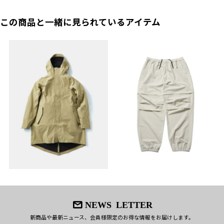
容量：
14L
バッグを降ろさずに荷物の出し入れが可能なサイドファスナー（YKK製止
水ファスナー）
この商品と一緒に見られているアイテム
重量：
800g
身体に沿ってフィットするカーブを描いたショルダーハーネスと着脱可能
なチェストストラップ
原産国：
日本
ウレタンフォーム内蔵の背面に配置した滑り止めの機能を果たすブランド
オモテ：CORDURA® Ballisticナイロン（防水）/ ウ
素材：
ロゴ
ラ：ナイロン（撥水）
身体に接地する素材は吸水速乾性に優れたクールマックス™を採用
【CORDURA® Ballisticナイロンについて】
13インチ対応のPCスリーブ
摩耗、引き裂き、擦り切れに強く、日常生活における使用に対して優れた耐久
ウレタンフォームと樹脂パネルを組み合わせたパネルを配置したドキュメ
性と持続性を提供するCORDURA® fabricのなかでも、特に強度に優れた
ントスリーブ
CORDURA®Ballisticナイロン。MILspec（米国軍用規格）ナイロンとして、通
本体前面のポケット内に配置したオーガナイザーポケット
常のナイロン素材とは異なる織り方で強度を高める手法で、1680デニールの
X-PAC™ ナイロンによる軽量性と耐久性と耐水性
66ナイロン糸（高強度のナイロン組成）の原糸を織り上げた、非常に強度に
優れた素材です。beruf baggageの製品には、この素材の表面に撥水加工を、
ストラップの長さ調整可能
裏面にはPVCコートを施すことで、素材本来の強度に加え、高い耐水性も持ち
内側ポケット：4、ペン挿し：2、外側ポケット：1
合わせたハイスペックな素材を使用しております。
NEWS LETTER
新商品や最新ニュース、会員様限定のお得な情報をお届けします。