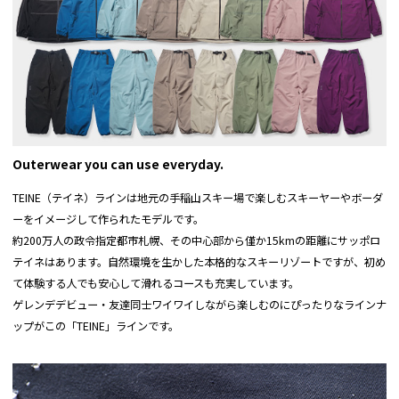
ベルトロゴ：ベルトの先端は、DLITEのロゴ入
裾口
19
20
21
22
23
り。
ベンチレーション：両内股には、こもった熱を放
股下
67
68.5
70
71.5
73
出するためのメッシュ仕様のベンチレーション。
ファンクショ
ン：
(cm)
立体裁断：両膝は立体裁断仕様。屈伸運動が楽に
行えます。
●実寸サイズは弊店スタッフが採寸した実寸値になっております。
ブーツゲイター：ブーツの上から被せ、足元から
●メジャーによる採寸のため、若干の誤差がでる場合がございます。
の雪や風の侵入をシャットアウト。
●正確なサイズを測るように心がけておりますが、多少の誤差が生じる場合はご容赦
ロゴプリント：右足部分にはさりげないロゴプリ
Outerwear you can use everyday.
ください。
ント入り。
●商品サイズの測り方は
こちら
をご覧ください。
TEINE（テイネ）ラインは地元の手稲山スキー場で楽しむスキーヤーやボーダ
バックポケット：左後ろには、ファスナー付きの
フラップポケット。
ーをイメージして作られたモデルです。
約200万人の政令指定都市札幌、その中心部から僅か15kmの距離にサッポロ
テイネはあります。自然環境を生かした本格的なスキーリゾートですが、初め
て体験する人でも安心して滑れるコースも充実しています。
ゲレンデデビュー・友達同士ワイワイしながら楽しむのにぴったりなラインナ
ップがこの「TEINE」ラインです。