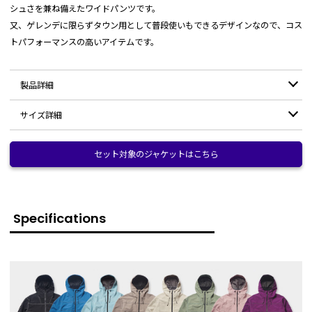
シュさを兼ね備えたワイドパンツです。
又、ゲレンデに限らずタウン用として普段使いもできるデザインなので、コス
トパフォーマンスの高いアイテムです。
製品詳細
サイズ詳細
素材：
裏・表：ポリエステル100%
耐水圧：
10,000mm
サイズ
セット対象のジャケットはこちら
XS
S
M
L
XL
透湿：
8,000g/m2・24hr
ウエスト
37
39
41
43
45
男性177cm / XLサイズ着用
ヒップ
53
55
57
59
61
モデル：
Specifications
女性166cm / Mサイズ着用
前股上
35
35.5
36
36.5
37
サイドポケット：両サイドには、ファスナー付き
渡り幅
37
のポケット。
38
39
40
41
ウエストベルト：腰回りのサイズは、内蔵式ウエ
膝幅
32.5
33.5
34.5
35.5
36.5
ストベルトで調整可能。