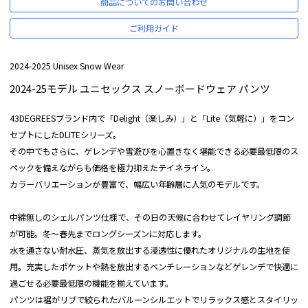
商品についてのお問い合わせ
ご利用ガイド
2024-2025 Unisex Snow Wear
2024-25モデル ユニセックス スノーボードウェア パンツ
43DEGREESブランド内で「Delight（楽しみ）」と「Lite（気軽に）」をコン
セプトにしたDLITEシリーズ。
その中でもさらに、ゲレンデや雪遊びを心置きなく堪能できる必要最低限のス
ペックを備えながらも価格を極力抑えたテイネライン。
カラーバリエーションが豊富で、幅広い年齢層に人気のモデルです。
中綿無しのシェルパンツ仕様で、その日の天候に合わせてレイヤリング調節
が可能。冬～春先までロングシーズンに対応します。
水を通さない耐水圧、蒸気を放出する浸透性に優れたオリジナルの生地を使
用。充実したポケットや熱を放出するベンチレーションなどゲレンデで快適に
過ごせる必要最低限の機能を揃えています。
パンツは裾がリブで絞られたバルーンシルエットでリラックス感とスタイリッ