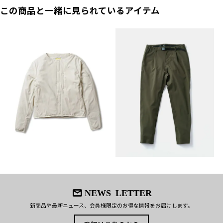
この商品と一緒に見られているアイテム
ヒップ
50
53
56
59
62
65
BST保温材使用でダウン以上の高い保温力
汗抜けの良い素材でムレにくい
前股上
23
24
25
26
27
28
ファンクショ
内股の綿を抜き、動きやすさと通気性を向上
ン：
細身テーパードでブーツ着用でもすっきり
後股上
31
32
33
34
35
36
高ストレッチで正座、あぐらも快適
渡り幅
29
30.5
32
33.5
35
36.5
膝幅
19
20
21
22
23
24
裾幅
15
15.5
16
16.5
17
17.5
股下
65
67
69
71
73
75
総丈
87
90
93
96
99
102
ベルト幅
3
3
3
3
3
3
NEWS LETTER
(cm)
新商品や最新ニュース、会員様限定のお得な情報をお届けします。
●実寸サイズは弊店スタッフが採寸した実寸値になっております。