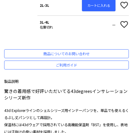
カートに入れる
2L-3L
3L-4L
—
在庫切れ
商品についてのお問い合わせ
ご利用ガイド
製品説明
驚きの着用感で好評いただいてる43degreesインサレーション
シリーズ新作
43d Explorerラインのシェルシリーズ用インナーパンツを、単品でも使えるく
るぶし丈パンツとして再設計。
保温材には43dウェアで採用されている高機能保温剤「BST」を使用し、表地
には汗抜けの良い素材を採用しました。