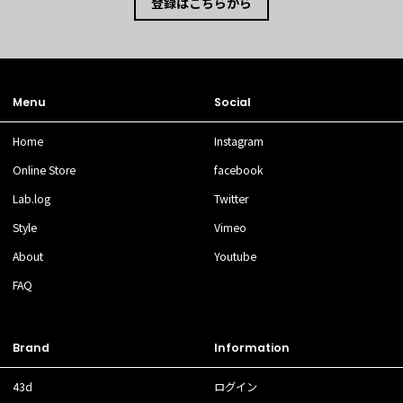
登録はこちらから
●メジャーによる採寸のため、若干の誤差がでる場合がございます。
●正確なサイズを測るように心がけておりますが、多少の誤差が生じる場合はご容赦
ください。
●商品サイズの測り方は
こちら
をご覧ください。
Menu
Social
Home
Instagram
Online Store
facebook
Lab.log
Twitter
Style
Vimeo
About
Youtube
FAQ
Brand
Information
43d
ログイン