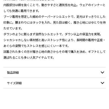
内股部分は綿を抜くことで、動きやすさと通気性を向上。ウェアのインナーと
しても快適に着用できます。
ブーツ着用を想定した細めのテーパードシルエットで、足元はすっきりとした
印象に。腰まわりにはタックを入れ、見た目は細く、履き心地にはゆとりを持
たせています。
ダウンのように膨らまず自然なシルエットで、ダウン以上の保温力を実現。
シャカシャカしない素材感と高いストレッチ性により、長時間の着用や正座・
あぐらの姿勢でもストレスを感じにくい一本です。
試着された多くの方が履き心地の良さからその場で購入を決め、ギフトとして
選ばれることも多い人気アイテムです。
製品詳細
サイズ詳細
表生地 ポリエステル95% ポリウレタン5%
素材：
裏地 ポリエステル100%
中綿 ポリエステル（BST）100%
サイズ
XS-S
S-M
M-L
L-2L
2L-3L
3L-4L
重量：
500g（Mサイズで測定）
ウエスト
33-39
36-42
39-45
42-48
45-51
48-54