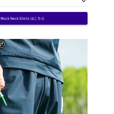
ニット（別布）：ナイロン32%/ポリエステル
M
L
XL
XXL
68%
ても玉のように水滴が転がる撥水生地。
72(+20)
76(+20)
80(+20)
84(+20)
、点呼王が変化しやすい環境に変化しています。生地全体には雨
Mock Neck Shirts はこちら
ちる撥水加工を施しているので、広いマウンド上で遭遇する急な
0.40w/cm2
ンディションを守ります。ゴルフだけではなく、洗車等の水を使
44
45
46
47
す。
99.9% (UPF50+)
20
20.5
21
21.5
濯も安心な速乾性。
の室内干し約3時間程で乾くので、ジメジメした日が続く夏場で
178cm / XLサイズ着用
ます。
24
25
26
27
ストレッチ素材。
45
46.5
48
49.5
背面ウエスト部分にはブランドロゴを刺繍。
トレッチ素材。可動域を広げ、運動中のストレスを軽減してくれ
右バックポケット上にはロゴをプリントしたグローブ
(cm)
ホールド用マジックテープを配置。ポケットとグロー
ブのマジックテープをくっつけて簡単に取り付け可
能。
ラックスフィットのため 最大約20cm調整可能です。
が採寸した実寸値になっております。
背面のベルトループにはボールホルダー等を取り付け
られるDリング。
、若干の誤差がでる場合がございます。
ウエストはドローストリングでサイズ調整が可能。
心がけておりますが、多少の誤差が生じる場合はご容赦くださ
ファスナー付きのバックポケットを完備。