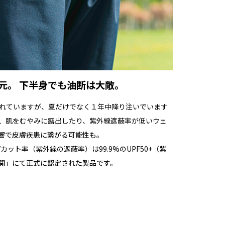
ら
をご覧ください。
平置き画像が実物に近い色味となります。
※ご使用のモニター環境等により、実際の色味
と異なって見える場合がございます
元。 下半身でも油断は大敵。
われていますが、夏だけでなく１年中降り注いでいます
、肌をむやみに露出したり、紫外線遮蔽率が低いウェ
響で皮膚疾患に繋がる可能性も。
ット率（紫外線の遮蔽率）は99.9%のUPF50+（紫
関」にて正式に認定された製品です。