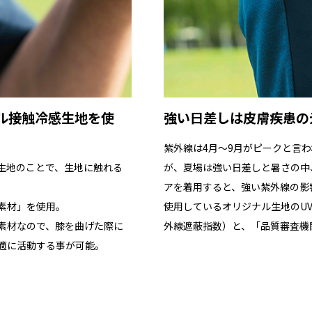
●商品サイズの測り方は
こち
カラーについて：
ル接触冷感生地を使
強い日差しは皮膚疾患の
紫外線は4月～9月がピークと言
生地のことで、生地に触れる
が、夏場は強い日差しと暑さの中
アを着用すると、強い紫外線の影
素材」を使用。
使用しているオリジナル生地のUVカ
素材なので、膝を曲げた際に
外線遮蔽指数）と、「品質審査機
適に活動する事が可能。