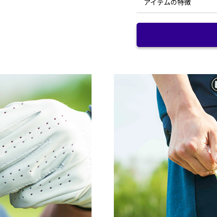
アイテムの特徴
素材：
サイズ
S
急な天候不順で雨に打たれ
ウエスト
68(+20)
最近は急な豪雨や台風など
Q-max 接触冷感測定
が降っても水滴が転がり落
値：
雨も簡単に弾き、身体のコ
裾口
43
う普段の生活でも重宝しま
紫外線遮へい率：
股上
19.5
ジメジメ季節も清潔に。洗
水洗い洗濯後は、日中曇り
モデル：
も常に清潔に保つ事ができ
股下
23
多機能生地にかかせない高
総丈
43.5
生地は四方向に伸縮するス
ます。
●ウエストはゴム伸縮仕様のリ
ファンクション：
●実寸サイズは弊店スタッフ
●メジャーによる採寸のため
●正確なサイズを測るように
い。