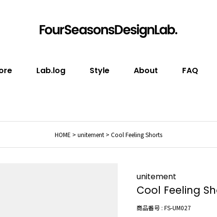
ore
Lab.log
Style
About
FAQ
HOME
unitement
Cool Feeling Shorts
unitement
Cool Feeling Sh
商品番号
FS-UM027