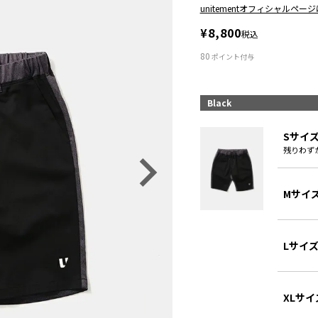
unitementオフィシャルペー
¥
8,800
税込
80
ポイント付与
Black
Sサイ
残りわず
Mサイ
Lサイ
XLサイ