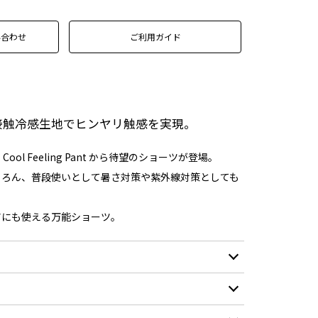
い合わせ
ご利用ガイド
接触冷感生地でヒンヤリ触感を実現。
Cool Feeling Pant から待望のショーツが登場。
ちろん、普段使いとして暑さ対策や紫外線対策としても
アにも使える万能ショーツ。
冷感素材（表地）：ナイロン90%/ポリウレタン
10%