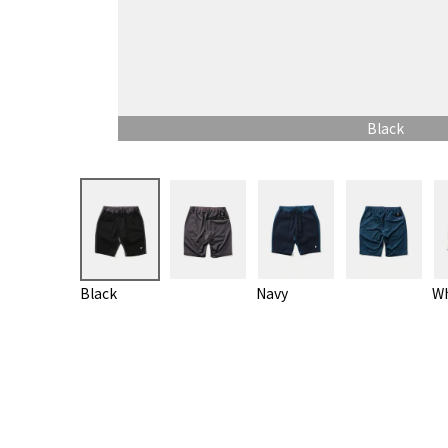
Black
Black
Navy
Wh