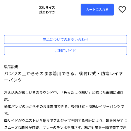
XXLサイズ
カートに入れる
残りわずか
商品についてのお問い合わせ
ご利用ガイド
製品説明
パンツの上からそのまま着用できる、後付け式・防寒レイヤ
ーパンツ
冷え込みが厳しい冬のラウンド中、「思ったより寒い」と感じた瞬間に即対
応。
通常パンツの上からそのまま着用できる、後付け式・防寒レイヤーパンツで
す。
両サイドがウエストから裾までフルジップ開閉する設計により、靴を脱がずに
スムーズな着脱が可能。プレーのテンポを崩さず、寒さ対策を一瞬で完了でき