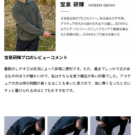
【多用途でスタイリッシュ】機能性とスタイリッシュなルックスを兼ね備
えており、冬のゴルフシーンはもちろん、タウンユースとしても幅広く活
総丈
68.5
71
73.5
76
78.5
躍します。
裾口
40
42
44
46
48
股下
42
43.5
45
46.5
48
※実寸サイズは弊社スタッフが採寸した実寸値になっております。
メジャーによる採寸のため、若干の誤差が出る場合がございます。
宝泉研輝プロのレビューコメント
正確なサイズを測るよう心がけておりますが、多少の誤差が生じる場合はご容赦くだ
着脱のしやすさは状況によって非常に便利です。ただ、裾までしっかり丈があ
さい。
るもののほうが暖かいので、私はそちらを使う機会が多い印象でした。アマチ
ュアの方は待ち時間が長くなることも多いと思うので、急に寒くなったときに
サッと着けられる点はとてもおすすめです。