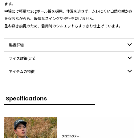
ます。
中綿には軽量な30gボール綿を採用。体温を逃さず、ムレにくい自然な暖かさ
を保ちながらも、軽快なスイングや歩行を妨げません。
重ね穿き前提のため、着用時のシルエットもすっきり仕上げています。
製品詳細
サイズ詳細(cm）
表地：ナイロン100%
素材：
中綿：ポリエステル100%
パンツ（平置き)
アイテムの特徴
モデル：
178cm / XLサイズ着用
サイズ
S
M
L
XL
XXL
【高い保温性と軽量性】太ももから膝にかけて80gのボール綿を封入する
ことで、軽量ながらも高い保温性を実現し、冬季ゴルフを快適にします。
Specifications
ウエスト
82
86
90
94
98
【抜群の動きやすさ】膝下や背面はストレッチフリースに切り替えられて
おり、スイングや屈伸などのゴルフの動作に柔軟に対応します。
前股上
25
26
27
28
29
【プレーに便利な隠しポケット】内側に搭載された隠しポケットは、間口
ヒップ
97
101
105
109
113
を広く設計しているため、ティーやマーカーなどの小物をスムーズに出し
入れでき、プレー中の動作をサポートします。
渡り幅
32
33
34
35
36