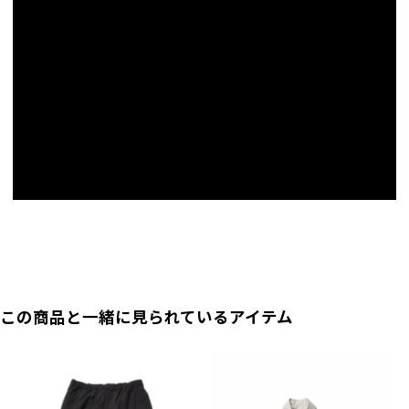
Wind Tech Shellとは…
カラーボタンホール
肩幅
39
41
43
45
47
ストレッチ性の高い表生地と裏生地の間に水や寒風を通さないメンブレンをラミ
袖口にあるボタンホールの最上段に配色を施して
います。
ネート（貼り合せ）した3レイヤー構造。雨風を通さず、タウンユースには最適
襟幅
6.5
6.5
6.5
6.5
6.5
な生地です。IMVERの製品は全てウィンドテックシェルを使用しています。
本切羽
袖口は飾りではなく実際に開く仕様。ボタンを外
マールテーラー
しコーディネートの変化を楽しめます。
裄丈
75
77
80
83
86
本モデルより本格的なテーラー Mar Tailor 廣永様に監修いただきました。
袖口を切り返して中のバイピングの配色も楽しめ
ます。
レインボーテープ
袖丈
55
56
58
60
62
SDG'sジェンダー格差を無くすための活動をされる団体レインボープライ
キッスボタン(ボタン重ね付)
ボタンを若干重ねることで職人の手仕事による温
ドの旗印レインボーをテープで配置し、支援の気持ちを添えました。
袖幅
17
18
19
20
21
もりをこめました。
袖口幅
マガジンポケット
12
12.5
13
13.5
14
前縦の裏両サイドにA4サイズのファイルが入るポ
ケットを配置。
前下り
40
42
44
46
48
第一ボタンまで
シームテープ
縫い目には水が侵入を防ぐためにテープを設置。
ファンクショ
後丈
58
61
64
67.5
71
この商品と一緒に見られているアイテム
ン：
カラーパイピング
パイピング箇所には各カラー毎に配色。
(cm)
額縁仕立て
ベンツ(後裾開見せ)の角や袖口の開見せなど、絵
●実寸サイズは弊店スタッフが採寸した実寸値になっております。
画の額縁のようにすることで縫い代の厚みを軽
●メジャーによる採寸のため、若干の誤差がでる場合がございます。
減。