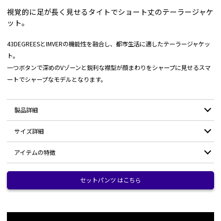
視覚的に足が長く見せるタイトでショート丈のテーラージャケ
ット。
43DEGREESとIMVERの機能性を融合し、都市生活に適したテーラージャケッ
ト。
一つボタンで深めのVゾーンと鋭利な襟型が顔まわりをシャープに見せるスマ
ートでシャープなモデルとなります。
製品詳細
サイズ詳細
素材：
ナイロン 92% / ポリウレタン 8%
アイテムの特徴
耐水圧：
10,000mm/H2O
サイズ
XS
S
M
L
XL
独自開発生地「Wind Tech Shell」仕様
透湿：
10,000g/m2・24hr
身幅
43
45
47
49
51
セットパンツ はこちら
水滴はもちろん、濃霧やガスを遠ざけ透湿機能低下を抑制し、24時間で
10リットルの水蒸気を通すので蒸れやすい環境でも快適に過ごせます。
撥水等級5級の超撥水
ウエスト
38.5
44.5
46.5
48.5
50.5
撥水：
10~30回洗濯保持の持続力
一般的な傘の約40倍強い水圧に耐えうる強度で経年変化で剥離しにくくす
るため、3枚それぞれに伸縮性のある素材を開発し使用。
裾幅
44.5
46.5
48.5
50.5
52.5