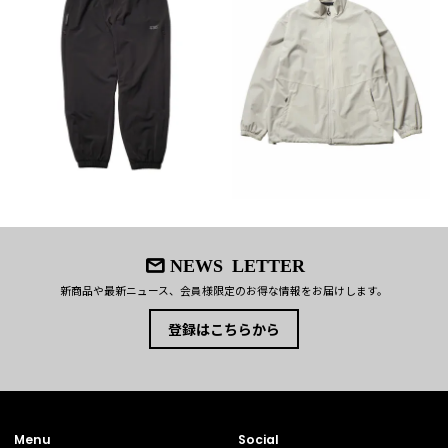
●正確なサイズを測るように心がけておりますが、多少の誤差が生じる場合はご容赦
首後ろの滑止め
ください。
製品が軽いため内ポケットなどに物を収納すると
●商品サイズの測り方は
こちら
をご覧ください。
着崩れが生じるため、首後ろに滑り止めを設置。
ペンホール
胸内ポケットにペンを挿す穴を配置。
チケットポケット
胸内ポケットは縦に切り込みがあるチケットポケ
ットを配置。
ポケット位置を見つけ易くするため、ポケット口
上部を少し浮かし手が掛かる箇所を作りました。
NEWS LETTER
新商品や最新ニュース、会員様限定のお得な情報をお届けします。
登録はこちらから
Menu
Social