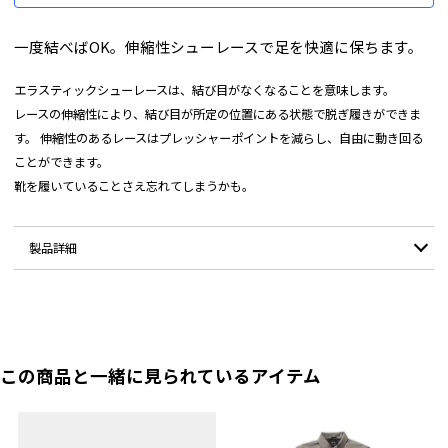
一度結べばOK。伸縮性シューレースで足を快適に保ちます。
エラスティックシューレースは、結び目がなくなることを意味します。
レースの伸縮性により、結び目が所定の位置にある状態で脱ぎ履きができま
す。 伸縮性のあるレースはプレッシャーポイントを減らし、自由に動き回る
ことができます。
靴を履いていることさえ忘れてしまうかも。
製品詳細
カラー：
Orange / Black / Gray / Mix
サイズ：
長さ：100cm
この商品と一緒に見られているアイテム
原産国：
リトアニア