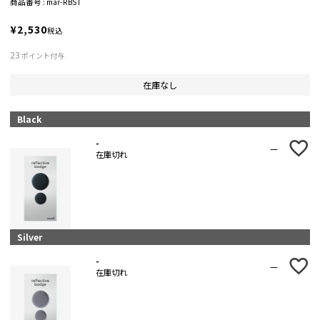
商品番号
mar-RBST
¥
2,530
税込
23
ポイント付与
在庫なし
Black
-
—
在庫切れ
Silver
-
—
在庫切れ