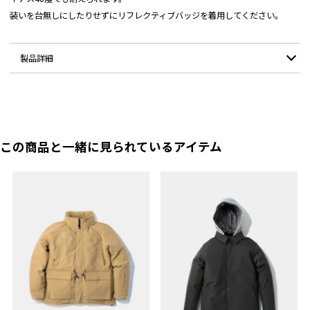
装いを台無しにしたりせずにリフレクティブバッジを着用してください。
製品詳細
カラー：
Black / Silver / White
サイズ：
直径：大5.5cm / 小3.7cm
この商品と一緒に見られているアイテム
原産国：
リトアニア