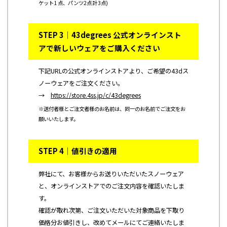
ケット1 点、パンツ2点 計3点)
STEP 3｜43degrees 公式オンラインスト
アで新しいウェアをご購入ください
下記URLの公式オンラインストアより、ご希望の43dス
ノーウェアをご注文ください。
→
https://store.4ss.jp/c/43degrees
※送付者様とご注文者様のお名前は、同一のお名前でご注文をお
願いいたします。
STEP 4｜値引きの適用
弊社にて、お客様からお送りいただいたスノーウェア
と、オンラインストアでのご注文内容を確認いたしま
す。
確認が取れ次第、ご注文いただいた対象商品を下取り
価格分お値引きし、改めてメールにてご連絡いたしま