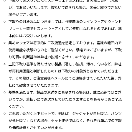
下取りでお送りいただくスノーウェアの送料は、お客様ご負担（元払
い）でお願いいたします。着払いで送られた場合、お受け取りできない
場合がございます。
下取りの対象製品につきましては、作業着系のレインウェアやウィンド
ブレーカー等でもスノーウェアとしてご使用になれるものであれば、基
本的にはお受けいたします。
集めたウェアは将来的に二次流通を想定しております。常識の範囲内で
使用可能な状態のものをご送付ください。恐縮ではございますが、下取
り可否の判断基準は弊社の独断とさせていただきます。
上記下取り基準を満たせない製品（著しい破損、汚れ、匂いなど、弊社
が再利用困難と判断したもの）は下取りの対象外とさせていただきま
す。その際は、ご注文者様へメールにてご連絡させていただいた後、弊
社にて破棄させていただきます。
基準を満たせず、製品の返送をご希望される場合は、誠に恐縮ではござ
いますが、着払いにて返送させていただきますことをあらかじめご了承
ください。
ご返送いただく上下セットで、例えば「ジャケットが自社製品、パンツ
が他社製品」などの場合、セット価格ではなく、それぞれ単品での下取
り価格計算とさせていただきます。