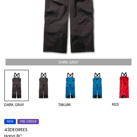
DARK GRAY
RED
DARK GRAY
TAKUMI
NEW
PRE-ORDER
43DEGREES
Hang BC