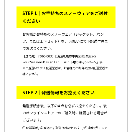
STEP 1｜お手持ちのスノーウェアをご送付
ください
お客様がお持ちのスノーウェア（ジャケット、パン
ツ、または上下セット）を、 元払いにて下記送付先ま
でお送りください。
【送付先】〒060-0033 北海道札幌市中央区北3条東5-5
Four Seasons Design Lab. 「43d 下取りキャンペーン」係
※ご返送いただく配送業者は、お客様のご都合の良い配送業者で
構いません。
STEP 2｜発送情報をお控えください
発送手続き後、以下の4 点を必ずお控えください。後
のオンラインストアでのご購入時に確認される場合が
ございます。
① 配送業者 / ② 発送日 / ③ 送り状のナンバー / ④ 中身 (例：ジャ