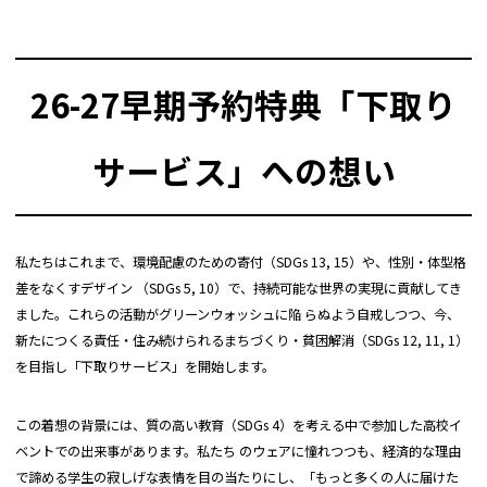
ウエスト
45.5
48.5
51.5
54.5
57.5
60.5
透湿：
8,000g/m2・24hr
ヒップ
49
52
55
58
61
64
撥水等級5級の超撥水
26-27早期予約特典「下取り
撥水：
10~30回洗濯保持の持続力
前股上
41.5
42.5
43.5
44.5
45.5
46.5
後股上
サービス」への想い
29.6
30.8
32
33.2
34.4
35.6
脇ファスナー：3スライダー仕様で開放位置を自
在に調整可能。ベンチレーションとしても機能し
ます。
渡り幅
35
36.5
38
39.5
41
42.5
肩ベルト：面ファスナーからバックル式へ変更
し、インナーへの負担を軽減。
股下
80
82
85
87
89
91
私たちはこれまで、環境配慮のための寄付（SDGs 13, 15）や、性別・体型格
ファンクショ
脱着リング＆アンカーポート：本体に設けたフッ
差をなくすデザイン （SDGs 5, 10）で、持続可能な世界の実現に貢献してき
総丈
113
116
119
122
125
128
ン：
ク用窪みに加え、アクセントとしてキーホルダー
リングを装備。リフト券などの取り付けに便利。
ました。これらの活動がグリーンウォッシュに陥 らぬよう⾃戒しつつ、今、
(cm)
股下ベンチレーション：両足をまたぐ大開口設計
新たにつくる責任・住み続けられるまちづくり・貧困解消（SDGs 12, 11, 1）
で、高い換気性能を発揮。
を⽬指し「下取りサービス」を開始します。
●実寸サイズは弊店スタッフが採寸した実寸値になっております。
ブーツゲーター：前面から大きく開閉可能で、ブ
●メジャーによる採寸のため、若干の誤差がでる場合がございます。
ーツのボアダイヤルに干渉せずに着脱できます。
●正確なサイズを測るように心がけておりますが、多少の誤差が生じる場合はご容赦
この着想の背景には、質の高い教育（SDGs 4）を考える中で参加した高校イ
ください。
ベントでの出来事があります。私たち のウェアに憧れつつも、経済的な理由
●商品サイズの測り方は
こちら
をご覧ください。
で諦める学生の寂しげな表情を目の当たりにし、「もっと多くの人に届けた