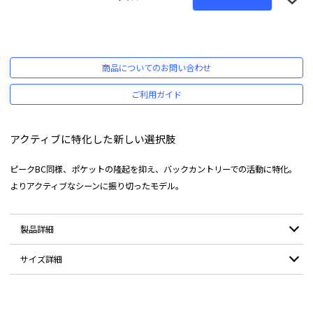
商品についてのお問い合わせ
ご利用ガイド
アクティブに特化した新しい選択肢
ピークBC同様、ポケットの隆起を抑え、バックカントリーでの活動に特化。
よりアクティブなシーンに振り切ったモデル。
製品詳細
サイズ詳細
表地(無地) ナイロン100%
素材成分表：
別布 ポリエステル100%
サイズ
XS-S
S-M
M-L
L-2L
2L-3L
3L-4L
耐水圧：
10,000mm