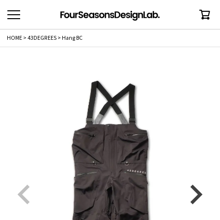
HOME
43DEGREES
Hang BC