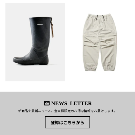
2. 元の中敷きを抜かない場合（無い場合）、少しづ
つカットし装着テストし、まだ大きいようなら更に
カットします。その際、サイズより少し大きめにカ
サイズの合わせ
ットしてその後ご自分の靴に合わせて少しずつ調整
方：
してください。
※靴はメーカーによって長さも大きさもバラバラで
す。必ず余裕を持ったサイズ調整をお願いします。
※つま先部で約0.5cm、かかと中心部で約1cmの厚
みがあります。ジャストサイズの靴、紐で調節がで
きない靴でのご使用は、窮屈になる場合があります
のでご注意ください。
NEWS LETTER
新商品や最新ニュース、会員様限定のお得な情報をお届けします。
登録はこちらから