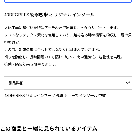
43DEGREES 衝撃吸収 オリジナルインソール
人体工学に基づいた特殊アーチ設計で足裏をしっかりサポートします。
ソフトなラテックス素材を使用しており、踏み込み時の衝撃を吸収し、足の負
担を減少。
足の形、靴底の形に合わせてしなやかに馴染んでいきます。
滑りを防止し、長時間履いても蒸れづらく、高い通気性、速乾性を実現。
抗菌・防臭効果も期待できます。
製品詳細
43DEGREES 43d レインブーツ 長靴 シューズ インソール 中敷
レディース 約23.0-26.5cm
靴サイズ目安：
メンズ 約25.0-28.5cm
ご家庭にあるハサミで簡単にカットでき、お持ちの
靴に合わせてサイズの微調整が可能です。
この商品と一緒に見られているアイテム
1. 靴の中敷きを外して合わせてカットする。