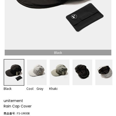
Black
Black
Cool Gray
Khaki
unitement
Rain Cap Cover
商品番号
FS-UM008