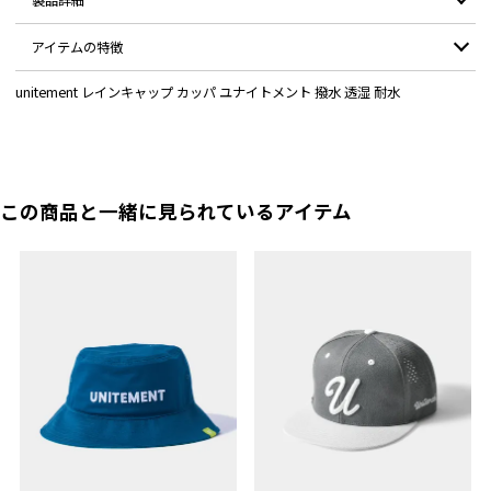
製品詳細
アイテムの特徴
素材：
ポリエステル100%
unitement レインキャップ カッパ ユナイトメント 撥水 透湿 耐水
ツバ裏にはブランドネームを施し、さりげないデザインアクセント。
カラー：
Black / Cool Gray / Khaki
縫い目から水が侵入しないように、全ての縫い目に止水テープを貼付。
サイズ：
フリーサイズ
ポケットティッシュサイズの小さな収納袋付属。高級感のあるラバーロゴ
ワッペンを配置。
付属：
収納袋
この商品と一緒に見られているアイテム
サイクリングや犬の散歩、トレッキングやキャンプなどにも最適。
耐水：
耐水圧10,000mm/H20 JIS L 092 A法結果
透湿：
10,000g/㎡・24h
撥水：
撥水 ５級 JIS L 1092 スプレー試験結果
伸縮性
伸縮性 高弾性DTY糸による2Wayストレッチ