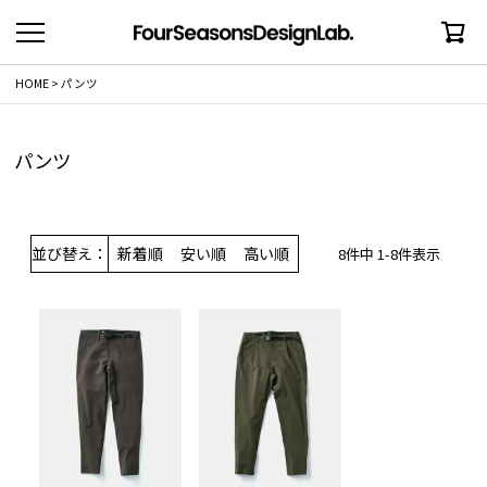
HOME
パンツ
パンツ
並び替え
新着順
安い順
高い順
8
件中
1
-
8
件表示