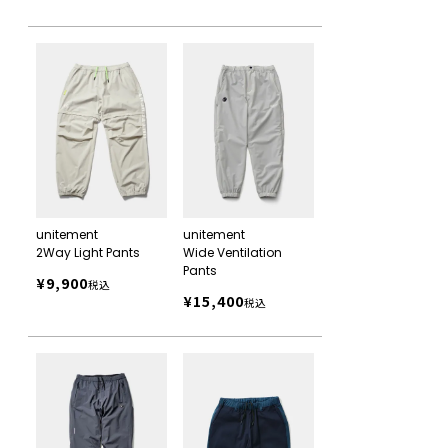
unitement
unitement
2Way Light Pants
Wide Ventilation
Pants
¥
9,900
税込
¥
15,400
税込