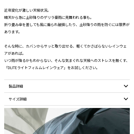
近年変化が激しい天候状況。
晴天から急に土砂降りのゲリラ豪雨に見舞われる事も。
折り畳み傘を差しても風に煽られ破損したり、土砂降りの雨を防ぐには限界が
あります。
そんな時に、カバンからサッと取り出せる、軽くてかさばらないレインウェ
アがあれば。
いつ雨が降るかもわからない、そんな気まぐれな天候へのストレスを無くす、
「DLITEライトフィルムレインウェア」をお試しください。
製品詳細
サイズ詳細
素材：
リップストップナイロン（30デニール）
重量 (Mサイズ)：
約375g
サイズ
S
M
L
XL
XXL
耐水圧：
10,000mm/H2O
前着丈
73
75
77
79
81