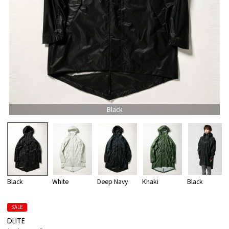
Black
Black
White
Deep Navy
Khaki
Black
SALE
DLITE