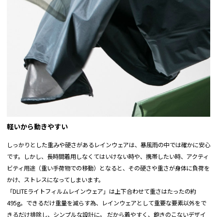
透湿：
2,000g/㎡・24h
後着丈
96
98
100
102
104
撥水：
3〜4級の超撥水
バスト
58
60
62
64
66
フードアジャスター/ハイネックカバー/W Zip(止水
裄丈
84
86
88
90.5
92
ファンクショ
ファスナー)/ロングスリーブ/サイドポケット/収納
ン：
袋/リフレクター/フィッシュテール
※サイズ表記は商品実物の実寸となります。
すべて手作業にて採寸を行っている為、若干の誤差が生じる場合があります。
モデル身長：
メンズ177cm(Lサイズ)/レディース158cm(Mサイズ)
Sサイズ(150cm〜)/Mサイズ(160cm〜)/Lサイズ
推奨サイズ：
(170cm〜)/XLサイズ(180cm〜)/XXLサイズ
(185cm〜)
軽いから動きやすい
しっかりとした重みや硬さがあるレインウェアは、暴風雨の中では確かに安心
です。しかし、長時間着用しなくてはいけない時や、携帯したい時、アクティ
ビティ用途（重い手荷物での移動）となると、その硬さや重さが身体に負荷を
かけ、ストレスになってしまいます。
「DLITEライトフィルムレインウェア」は上下合わせて重さはたったの約
495g。できるだけ重量を減らす為、レインウェアとして重要な要素以外をで
きるだけ排除し、シンプルな設計に。 だから着やすく、飽きのこないデザイ