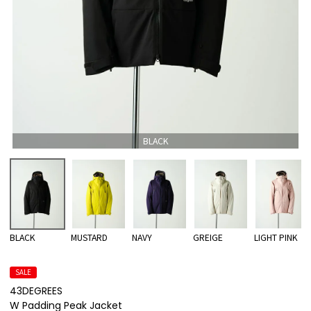
BLACK
BLACK
MUSTARD
NAVY
GREIGE
LIGHT PINK
SALE
43DEGREES
W Padding Peak Jacket