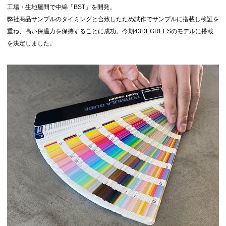
レッチウエストゲーター
カメの甲羅状にすることで全体的に曲線の形状を作り上げフィット感を向
左袖に ICチケットホルダー を装備。中袋をわざ
上した シェルシルエットフード
とに遊ばせることでICチケットを腕の内側外側と
ファンクショ
調整紐を通過させるループをフードと独立する形で配置することで調整後
移動させセンサーの位置に柔軟に設置可能。
ン：
の絞りあげた不格好さを無くす インサイドアジャストメントフード
根元にゴムを設置し手首の調整を固めず柔軟性を
持たせ綺麗なシルエットも維持する リストゲータ
背面着丈を伸ばしゲレンデでの前傾姿勢時も腰をカバーする ロングテール
ー
仕様
サムホール使用時指付け根の負担を軽減するため
フロントファスナー下止部分はスライダーを掴みやすいよう「ハ」の字に
の特殊設計を施した ハンドゲーター は不要の際
カット。フラつきや引っかかりがしにくく厚手のグローブでもスライダー
もサムホール箇所が解りにくい仕様に。
が掴みやすい仕様。
強度、滑りと信頼度の高い YKK止水ファスナー を
使用。光沢の少ないマットな物を採用しデザイン
カメラマンの要望から生まれた ハーフカバーファスナー。首から下げたカ
に馴染むファスナーに。
メラモニターをファスナーのエレメントから損傷を防ぎながらも開閉の負
荷を抑えたハーフサイズのカバーを配置。
大容量のポケット内で収納物を固定できるよう ホ
ルダーループ を設置
ジャケット内側には肌触りが良く、保温性も抜群
な高品質 ソフトトリコット素材 を採用
ICチケット以外でも利用できるよう簡易的なチケ
ットホルダーを付属。
※43DEGREES「Hang Pants」シリーズへ設置す
ると滑走時にバタつかず安定するためおすすめで
す。