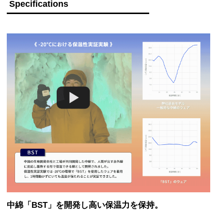
撥水等級5級の超撥水
ファスナーカラーを表地のカラーと統一することでより穏やかな表情で普
撥水：
10~30回洗濯保持の持続力
段使いし易いデザイン
襟幅
15
15
15
15.5
15.5
化粧品はもちろん汗や皮脂汚れなども洗濯出来るよう脱着可能なファンデ
保温箇所と通気箇所と袖通りを良くするため背面
裄丈
85.5
87.75
90
92.25
94.5
ーションカバーを付属
上部と両脇部分に トリプルメッシュシステム を
脱着しやすい襟と独立型のフードを持つレギュラーモデル「Peak
配置
袖幅
23.5
24.5
25.5
26.5
27.5
Jacket」に対し、寒気の侵入口が狭くより保温力のあるフード一体型ハイ
下からもファスナーを開けられる W ZIP仕様
リフトカラーを採用
袖口幅
15
15.5
16
16.5
17
フロントファスナー中央付近にビブパンツ胸ポケ
ットやジャケット内ポケットにエントリーできる
女性ならではの持ち物(リップクリーム・日焼け止め・絆創膏・曇り止め
よう スルーインホール を設置
裾幅
49.5
52.5
55.5
58.5
61.5
など)の収納可能なパスケース付ポーチを完備
多岐にわたる角度でエントリーできる ポケット内
体からの赤外線に反応する ※インサレーション を肩から体前面と背面に
(cm)
スルーインホール を設置
120g、フードと腕の可動域を損なわないため脇下から袖内側にかけ40g、
顔を横に振った際も追づいするフィット感を実現
●実寸サイズは弊店スタッフが採寸した実寸値になっております。
それら以外の袖先など適度に60gと分けて配置。
したワンアクションで調整可能な ワンアクション
※インサレーションは「BST」を使用。工場・生地屋間で前モデルに使用
●メジャーによる採寸のため、若干の誤差がでる場合がございます。
フードアジャスター
していたフレサーモに変わる中綿「BST」を開発し高い保温力を保持。
●正確なサイズを測るように心がけておりますが、多少の誤差が生じる場合はご容赦
サイドポケット内部にベンチレーション機能を持
ください。
しなやかな伸縮性を持たせた軽量オリジナル素材 オリジナル 2レイヤー
たせた ワイドベンチレーションポケット
●商品サイズの測り方は
こちら
をご覧ください。
ナイロンスパン を全体の生地に採用
脇下に40cmの換気口( ベンチレーション )を設置
し、解放用の引き手をそれぞれ端に設置し腕側・
全体的に立体的に仕上げ、背筋付近と肘周辺を特に立体構造にすることで
体側・大解放など状況により調整可能に。
フィット感と必要最低限の可動域を確保したシルエットを兼ね備えた 3D
ゲレンデなどでアクティブな姿勢に対応する スト
ストラクチャーパターン