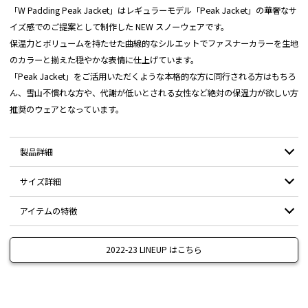
「W Padding Peak Jacket」はレギュラーモデル「Peak Jacket」の華奢なサ
イズ感でのご提案として制作した NEW スノーウェアです。
保温力とボリュームを持たせた曲線的なシルエットでファスナーカラーを生地
のカラーと揃えた穏やかな表情に仕上げています。
「Peak Jacket」をご活用いただくような本格的な方に同行される方はもちろ
ん、雪山不慣れな方や、代謝が低いとされる女性など絶対の保温力が欲しい方
推奨のウェアとなっています。
製品詳細
サイズ詳細
表地(無地) ナイロン100%
表地(柄地) ポリエステル100%
素材：
アイテムの特徴
別布 ポリエステル100%
サイズ
XS-S
S-M
M-L
L-2L
2L-3L
中綿 ポリエステル100%
基礎代謝が低い女性の方や初心者などが「これ1枚で」楽しめるようレギ
前丈
57
59
61
63
65
2022-23 LINEUP はこちら
耐水圧：
10,000mm
ュラーモデル「Peak Jacket」の中綿を倍にしたモデル
後丈
72
74
76
78
80
暑い時はベンチレーションの空気をダイレクトに取り入れができ、寒い時
透湿：
8,000g/m2・24hr
はダウン並みの保温力を発揮できるので薄手のインナーでもOK。
身幅
51
54
57
60
63