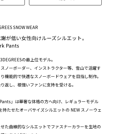
EGREES SNOW WEAR
代謝が低い女性向けルーズシルエット。
rk Pants
3DEGREESの最上位モデル。
るスノーボーダー、インストラクター等、雪山で活躍す
より機能的で快適なスノーボードウェアを目指し制作。
繰り返し、根強いファンに支持を受ける。
 Park Pants」は華奢な体格の方へ向け、レギュラーモデル
界観を持たせたオーバサイズシルエットの NEW スノーウェ
たせた曲線的なシルエットでファスナーカラーを生地の