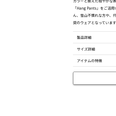
カラーと揃えた穏やかな
「Hang Pants」を
ん、雪山不慣れな方や、
奨のウェアとなっています
製品詳細
サイズ詳細
アイテムの特徴
素材：
サイズ
XS-S
体からの赤外線に反応す
ウエスト
45.5
ため120g、足の可動
耐水圧：
トで保温される腰上と背
ヒップ
51.5
※インサレーションは「
透湿：
いたフレサーモに変わる
前股上
42.5
しなやかな伸縮性を持た
撥水：
後股上
31.4
ンスパン を全体の生地