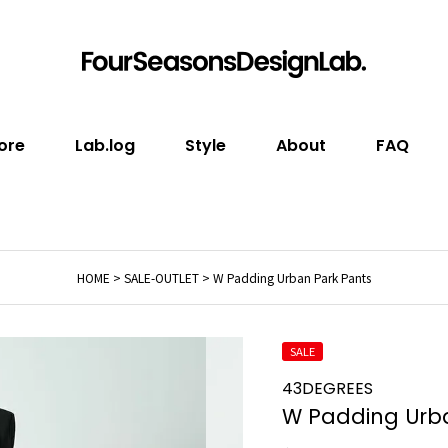
ore
Lab.log
Style
About
FAQ
HOME
SALE-OUTLET
W Padding Urban Park Pants
SALE
43DEGREES
W Padding Urba