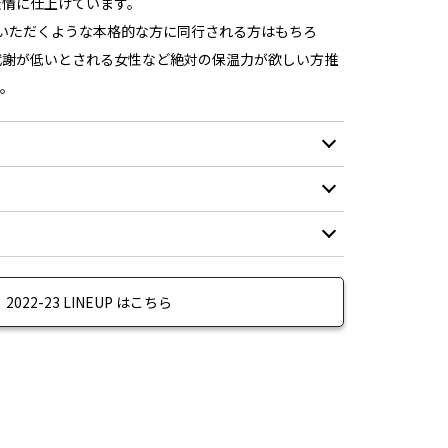
表情に仕上げています。
ご活用いただくような本格的な方に同行される方はもちろ
代謝が低いとされる女性など絶対の保温力が欲しい方推
。
表地(無地) ナイロン100%
表地(柄地) ポリエステル100%
別布 ポリエステル100%
S-M
M-L
L-2L
2L-3L
中綿 ポリエステル100%
る ※インサレーション を腹部から裾にかけ保温する
48.5
51.1
54.5
57.5
2022-23 LINEUP はこちら
域を損なわないため股内側に40g、それら以外のジャケッ
10,000mm
面メッシュ下など適度に60gと分けて配置。
54.5
57.5
60.5
63.5
BST」を使用。工場・生地屋間で前モデルに使用して
8,000g/m2・24hr
中綿「BST」を開発し高い保温力を保持。
43.5
45
45.5
46.5
撥水等級5級の超撥水
せた軽量オリジナル素材 オリジナル 2レイヤー ナイロ
10~30回洗濯保持の持続力
32.6
33.8
35
36.2
に採用