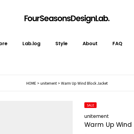
ore
Lab.log
Style
About
FAQ
HOME
unitement
Warm Up Wind Block Jacket
SALE
unitement
Warm Up Wind 