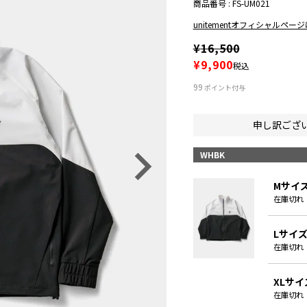
商品番号
FS-UM021
unitementオフィシャルペー
¥
16,500
¥
9,900
税込
99
ポイント付与
申し訳ござ
WHBK
Mサイ
在庫切れ
Lサイ
在庫切れ
XLサイ
在庫切れ