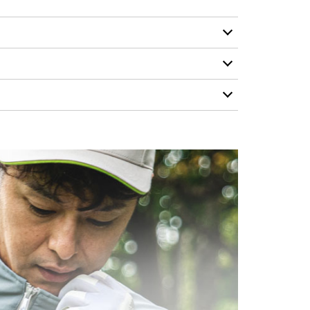
ナイロン 92%、ポリウレタン 8%
約500g（Lサイズ）
る雨や汚れを寄せ付けない撥水生地。
M
L
XL
3,000mm/H2O
た防風と耐久性。
67
70
73
4～5級の超撥水
ない高ストレッチ素材。
るラグランスリーブ。
57.5
60.5
63.5
182cm / XLサイズ着用
KK社製のWビスロンファスナーを配置。
53
56
59
を絞れるアジャスターを配置。
9.5
10
10.5
プリントを施したタフタ素材を使用し、インナーとの摩
87
89.5
92
し、程よいテンションで手首をホールドします。