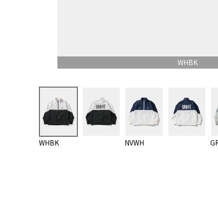
WHBK
WHBK
NVWH
G