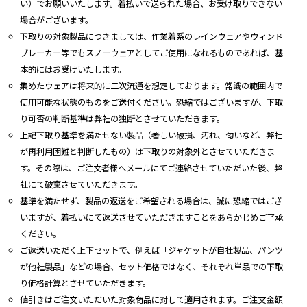
い）でお願いいたします。着払いで送られた場合、お受け取りできない
場合がございます。
下取りの対象製品につきましては、作業着系のレインウェアやウィンド
ブレーカー等でもスノーウェアとしてご使用になれるものであれば、基
本的にはお受けいたします。
集めたウェアは将来的に二次流通を想定しております。常識の範囲内で
使用可能な状態のものをご送付ください。恐縮ではございますが、下取
り可否の判断基準は弊社の独断とさせていただきます。
上記下取り基準を満たせない製品（著しい破損、汚れ、匂いなど、弊社
が再利用困難と判断したもの）は下取りの対象外とさせていただきま
す。その際は、ご注文者様へメールにてご連絡させていただいた後、弊
社にて破棄させていただきます。
基準を満たせず、製品の返送をご希望される場合は、誠に恐縮ではござ
いますが、着払いにて返送させていただきますことをあらかじめご了承
ください。
ご返送いただく上下セットで、例えば「ジャケットが自社製品、パンツ
が他社製品」などの場合、セット価格ではなく、それぞれ単品での下取
り価格計算とさせていただきます。
値引きはご注文いただいた対象商品に対して適用されます。ご注文金額