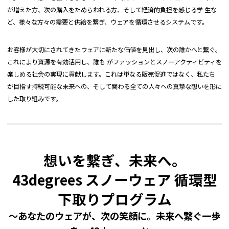
かず安定するためおすすめです。
が増えた方、次の購入をためらわれる方、そして経済的負担を感じる学 生な
内太ももにはファスナーで開閉できるメッシュタ
ど、様々な方々の需要と供給を繋ぎ、ウェアを循環させるシステムです。
イプの ベンチレーション を設置。内部の群れを
軽減。
外部からのダメージを受けやすい裾内側には軽く
お客様が大切にされてきたウェアに新たな価値を見出し、次の誰かへと繋ぐ。
丈夫な異素材を使用した エッヂガード を設置。
これにより資源を有効活用し、誰も がファッションとスノーアクティビティを
スキーやスノーシュー・ワカンジキ等でのダメー
楽しめる社会の実現に貢献します。これは単なる販売促進ではなく、私たち
ジを軽減。
が目指す持続可能な未来への、そして関わる全ての人々への真摯な想いを形に
ヘムスリット部分 には引手を上に倒した状態でロ
ックがかかり、引手を起こした状態でロックが外
した取り組みです。
れる、セミオートマチックスライダーを採用。
縦に深く開けるようにし、マジックテープとゴム
で大きく調整可能な ブーツゲイター
取り外し可能な長さがある オリジナルキーホルダ
ー を付属。
想いを繋ぎ、未来へ。
43degrees スノーウェア 循環型
下取りプログラム
〜あなたのウェアが、次の笑顔に。未来へ繋ぐ一歩