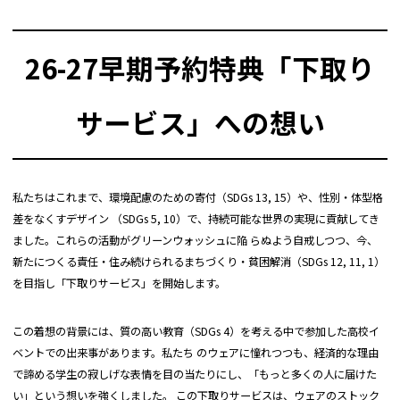
※インサレーションは「BST」を使用。工場・生地屋間で前モデルに使用
透湿：
8,000g/m2・24hr
していたフレサーモに替わる中綿「BST」を開発し高い保温力を保持。
前股上
41.5
42.5
43.5
44.5
45.5
46.5
撥水等級5級の超撥水
しなやかな伸縮性を持たせた軽量オリジナル素材 オリジナル 2 レイヤー
撥水：
26-27早期予約特典「下取り
10~30回洗濯保持の持続力
ナイロンスパン を全体の生地に採用
後股上
30.6
30.8
32
33.2
34.4
35.6
男性がトイレの際にジャケットの前を全開にせずとも用を足しやすいよう
前モデルより調整できるゴム部分の面積を拡大し
渡り幅
35
36.5
38
39.5
41
42.5
サービス」への想い
にフロントファスナーを W zip 化
調整幅を増やした ショルダーストラップ
両脇に サイドW zip を設置し、基本的にトイレや脱着時での活用がメイン
前モデルよりで若干の修正をした形状で容量の拡
股下
80
82
85
87
89
91
大とポケット下で雪溜まりができるという不具合
で、下側からも開けることができるので休憩時やハイクの際など雪が入り
を解消した カーゴポケット
総丈
113
116
119
122
125
128
にくい環境下でベンチレーションとしても活用可能に。
私たちはこれまで、環境配慮のための寄付（SDGs 13, 15）や、性別・体型格
前モデルより調整具合を向上した ウエストアジャ
(cm)
バックメッシュパネル裏にトイレ時解放したバックパネルをしっかり持つ
スター
差をなくすデザイン （SDGs 5, 10）で、持続可能な世界の実現に貢献してき
ための紐( グラブループ ) を設置
チェストポケット
ました。これらの活動がグリーンウォッシュに陥 らぬよう⾃戒しつつ、今、
●実寸サイズは弊店スタッフが採寸した実寸値になっております。
新たにつくる責任・住み続けられるまちづくり・貧困解消（SDGs 12, 11, 1）
汗をかきやすく、熱が籠りやすい背面部分をメッ
●メジャーによる採寸のため、若干の誤差がでる場合がございます。
シュ仕様にし、外部に透過しやすくするよう背面
を⽬指し「下取りサービス」を開始します。
●正確なサイズを測るように心がけておりますが、多少の誤差が生じる場合はご容赦
に メッシュバックパネル を配置。
ください。
ポケットのマチの下にカラビナやビーコンを掛け
●商品サイズの測り方は
こちら
をご覧ください。
この着想の背景には、質の高い教育（SDGs 4）を考える中で参加した高校イ
られるなど、幅広い用途で活躍する 多機能ループ
を配置。
ベントでの出来事があります。私たち のウェアに憧れつつも、経済的な理由
※43d「Peak Jacket」シリーズに付属のチケッ
で諦める学生の寂しげな表情を目の当たりにし、「もっと多くの人に届けた
ファンクショ
トホルダーを設置していただくと滑走時にバタつ
ン：
い」という想いを強くしました。 この下取りサービスは、ウェアのストック