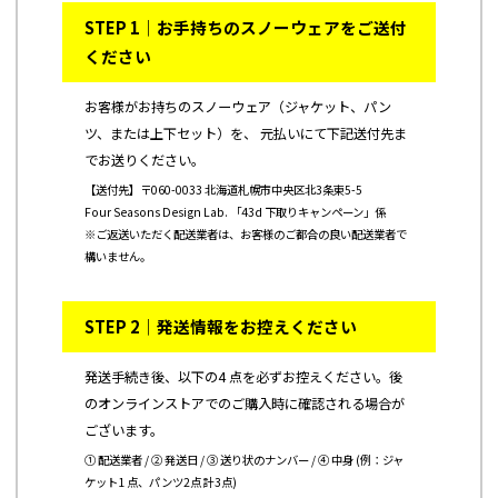
STEP 1｜お手持ちのスノーウェアをご送付
ください
お客様がお持ちのスノーウェア（ジャケット、パン
ツ、または上下セット）を、 元払いにて下記送付先ま
でお送りください。
【送付先】〒060-0033 北海道札幌市中央区北3条東5-5
Four Seasons Design Lab. 「43d 下取りキャンペーン」係
※ご返送いただく配送業者は、お客様のご都合の良い配送業者で
構いません。
STEP 2｜発送情報をお控えください
発送手続き後、以下の4 点を必ずお控えください。後
のオンラインストアでのご購入時に確認される場合が
ございます。
① 配送業者 / ② 発送日 / ③ 送り状のナンバー / ④ 中身 (例：ジャ
ケット1 点、パンツ2点 計3点)