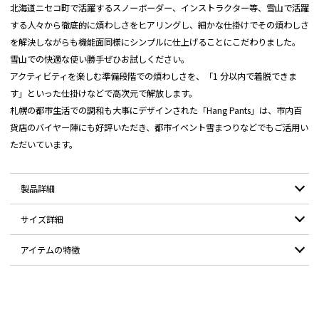
北海道ニセコ町で活躍するスノーボーダー、インストラクター等、雪山で活躍
する人々から徹底的に煩わしさをヒアリングし、細かな仕掛けでその煩わしさ
を解決しながらも機能面同様にシンプルに仕上げることにこだわりました。
雪山での快適な使い勝手ぜひお試しください。
アクティビティを楽しむ準備段階での煩わしさを、「1 分以内で着脱できま
す」といった仕掛けなどで高次元で解放します。
札幌の都市生活での調和も大事にデザインされた「Hang Pants」は、市内百
貨店のバイヤー陣にも好評いただき、都市イベント雪まつりなどでもご活用い
ただいています。
製品詳細
サイズ詳細
表地(無地) ナイロン100%
表地(柄地) ポリエステル100%
素材：
アイテムの特徴
別布 ポリエステル100%
サイズ
XS-S
S-M
M-L
L-2L
2L-3L
3L-4L
中綿 ポリエステル100%
体からの赤外線に反応する ※インサレーション を腰上から膝上にかけ60g
ウエスト
45.5
48.5
51.5
54.5
57.5
60.5
耐水圧：
10,000mm
、膝下と足の可動域を損なわないため股内側に40g と分けて配置。
ヒップ
49
52
55
58
61
64