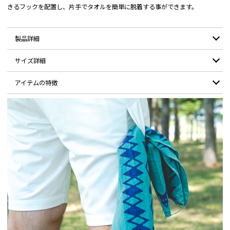
きるフックを配置し、片手でタオルを簡単に脱着する事ができます。
製品詳細
サイズ詳細
素材：
レーヨン62% / チンロン30% / SP8%
アイテムの特徴
モデル：
185cm / XLサイズ着用
サイズ
S
M
L
XL
右サイドには伸縮性のあるタオルフック。
ウエスト
78
82
86
90
通気性を向上させる、レーザーで穴あけされた両サイドのドットホール。
股上
20
20.5
21
21.5
ラウンド中のパター時にグローブをホールドできる、取り外し可能なワッ
ペン仕様の面ファスナーを配置。
ヒップ
94
98
102
106
ヒップにはアクセスしやすいバックポケット。
裾口
47.5
49
50.5
52
背面のベルトループにはボールホルダー等を取り付けられるDリング。
股下
19.5
20.5
21.5
22.5
総丈
38
39.5
41
42.5