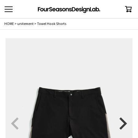
HOME
unitement
Towel Hook Shorts