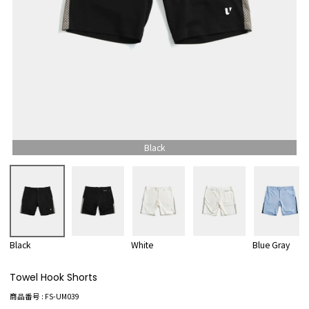
Black
Black
White
Blue Gray
Towel Hook Shorts
商品番号
FS-UM039