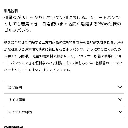
製品説明
軽量ながらしっかりしていて気軽に履ける。ショートパンツ
としても着用でき、日常使いまで幅広く活躍する2Way仕様の
ゴルフパンツ。
動きに合わせて伸縮する二方向超高弾性を持ちながら高い耐久性を保ち、滑ら
かな肌触りと通気性で快適に着回せるゴルフパンツ。シワになりにくいため
お手入れも簡単。 軽量伸縮素材で動きやすく、ファスナー脱着で簡単にショ
ートパンツにできる便利な2Way仕様。ゴルフはもちろん、普段着のコーディ
ネートとしておすすめのゴルフパンツです。
製品詳細
サイズ詳細
素材：
表地：ナイロン90％/ポリウレタン10％
アイテムの特徴
モデル：
男性178cm / XLサイズ着用
サイズ
S
M
L
XL
ファスナーで簡単に取外しができるので、ショートパンツとしても利用可
吸湿速乾性
ウエスト
74
78
82
86