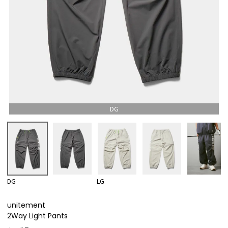
DG
DG
LG
unitement
2Way Light Pants