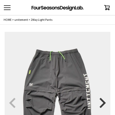
HOME
unitement
2Way Light Pants