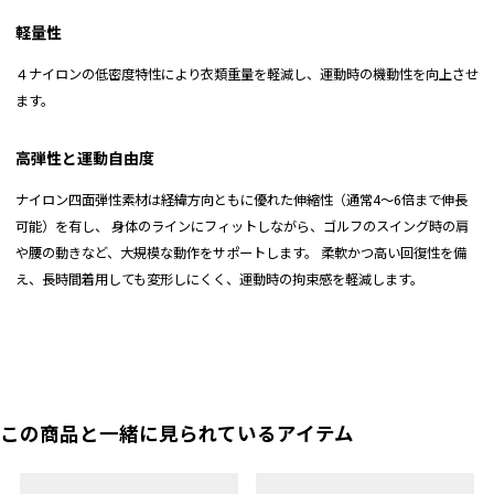
軽量性
４ナイロンの低密度特性により衣類重量を軽減し、運動時の機動性を向上させ
ます。
高弾性と運動自由度
ナイロン四面弾性素材は経緯方向ともに優れた伸縮性（通常4～6倍まで伸長
可能）を有し、 身体のラインにフィットしながら、ゴルフのスイング時の肩
や腰の動きなど、大規模な動作をサポートします。 柔軟かつ高い回復性を備
え、長時間着用しても変形しにくく、運動時の拘束感を軽減します。
この商品と一緒に見られているアイテム