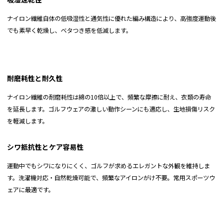
能。
ナイロン繊維自体の低吸湿性と通気性に優れた編み構造により、高強度運動後
前股上
27
27.5
28
28.5
ウエスト幅を調整できるアジャスターコード。
でも素早く乾燥し、ベタつき感を低減します。
ブランドロゴ刺繍のピス。
ヒップ
116
120
124
128
膝周り
56
58
60
625
耐磨耗性と耐久性
股下
69/td>
71
73
75
ナイロン繊維の耐磨耗性は綿の10倍以上で、頻繁な摩擦に耐え、衣類の寿命
裾口
32
33
34
35
を延長します。ゴルフウェアの激しい動作シーンにも適応し、生地損傷リスク
を軽減します。
総丈
96
98.5
101
103.5
※実寸サイズは弊社スタッフが採寸した実寸値になっております。
シワ抵抗性とケア容易性
メジャーによる採寸のため、若干の誤差が出る場合がございます。
運動中でもシワになりにくく、ゴルフが求めるエレガントな外観を維持しま
正確なサイズを測るよう心がけておりますが、多少の誤差が生じる場合はご容赦くだ
す。洗濯機対応・自然乾燥可能で、頻繁なアイロンがけ不要。常用スポーツウ
さい。
ェアに最適です。