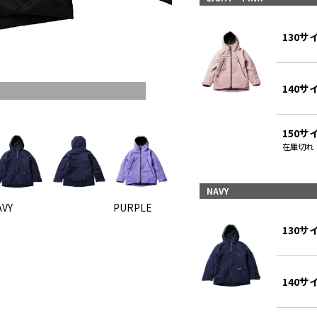
130サ
140サ
150サ
在庫切れ
NAVY
AVY
PURPLE
BLACK
130サ
140サ