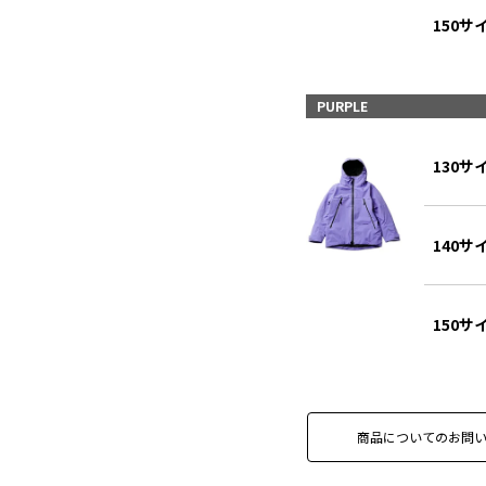
150サ
PURPLE
130サ
140サ
150サ
商品についてのお問