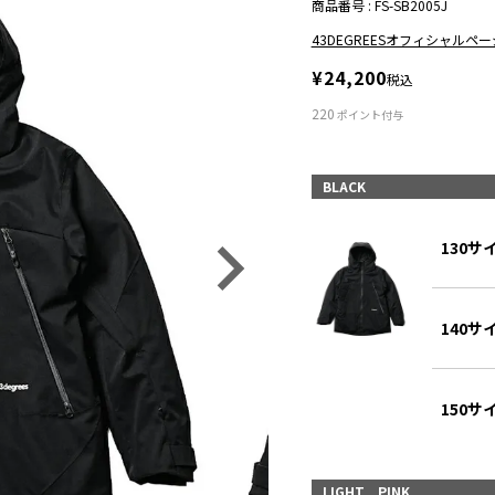
商品番号
FS-SB2005J
43DEGREESオフィシャルペ
¥
24,200
税込
220
ポイント付与
BLACK
130サ
140サ
150サ
LIGHT PINK