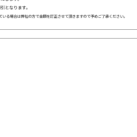
●メジャーによる平置き採寸
割引となります。
●正確なサイズを測るように
れている場合は弊社の方で金額を訂正させて頂きますので予めご了承ください。
い。
●商品サイズの測り方は
こち
ファンクション：