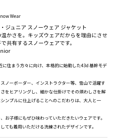
 Snow Wear
キッズ・ジュニア スノーウェア ジャケット
の温かさを。キッズウェアだからを理由にさせ
子で共有するスノーウェアです。
nior
付近に住まう方々に向け、本格的に始動した43d 基幹モデ
るスノーボーダー、インストラクター等、雪山で活躍す
しさをヒアリングし、細かな仕掛けでその煩わしさを解
にシンプルに仕上げることへのこだわりは、大人と一
を、お子様にもぜひ味わっていただきたいウェアです。
としても着用いただける洗練されたデザインです。