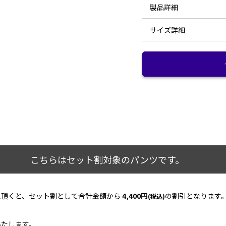
製品詳細
サイズ詳細
素材：
サイズ
肩幅
耐水圧：
着丈
透湿：
バスト
撥水：
裾幅
こちらはセット割対象のパンツです。
袖丈
入頂くと、セット割として合計金額から
4,400円
の割引となります
(税込)
●実寸サイズは弊店スタッフ
いたします。