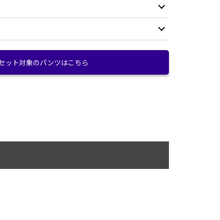
表地(無地) ナイロン100%
表地(柄地) ポリエステル100%
別布 ポリエステル100%
130
140
150
セット対象のパンツはこちら
中綿 ポリエステル100%
40.5
42
43.5
10,000mm
59
64
69
8,000g/m2・24hr
98
102
106
撥水等級5級の超撥水
10~30回洗濯保持の持続力
98
102
106
48
53
58
保温箇所と通気箇所と袖通りを良くするため背面上
部と両脇部分に トリプルメッシュシステム を配置
(cm)
。
下からもファスナーを開けられるW ZIP仕様
フロントファスナー中央付近にビブパンツ胸ポケッ
が採寸した実寸値になっております。
トやジャケット内ポケットにエントリーできるよう