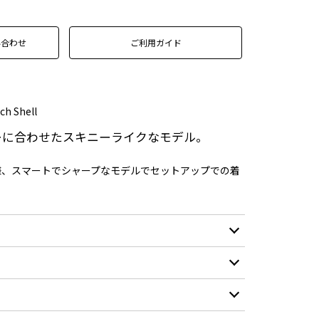
い合わせ
ご利用ガイド
ch Shell
ーに合わせたスキニーライクなモデル。
様、スマートでシャープなモデルでセットアップでの着
ナイロン 92% / ポリウレタン 8%
XS
S
M
L
XL
10,000mm/H2O