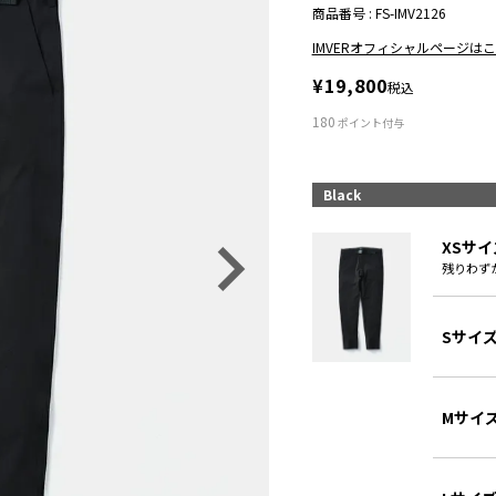
商品番号
FS-IMV2126
IMVERオフィシャルページは
¥
19,800
税込
180
ポイント付与
Black
XSサイ
残りわず
Sサイ
Mサイ