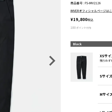
商品番号
FS-IMV2126
IMVERオフィシャルページは
¥
19,800
税込
180
ポイント付与
Black
XSサイ
残りわず
Sサイ
Mサイ