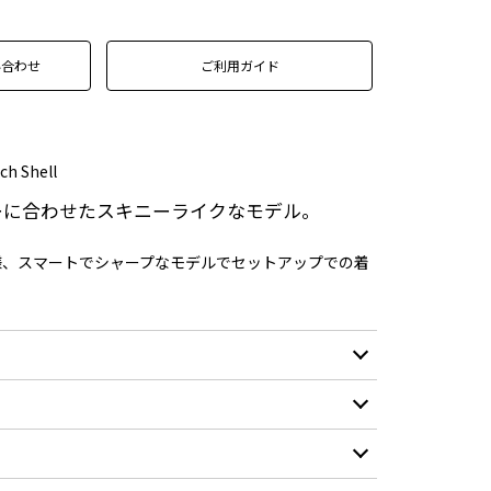
い合わせ
ご利用ガイド
ch Shell
ーに合わせたスキニーライクなモデル。
様、スマートでシャープなモデルでセットアップでの着
ナイロン 92% / ポリウレタン 8%
XS
S
M
L
XL
10,000mm/H2O