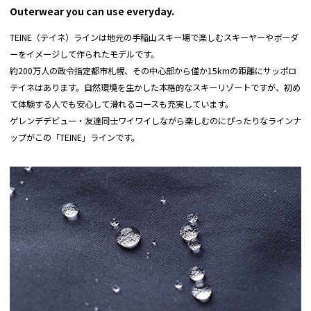
(cm)
ブーツゲーター：ブーツの上から被せ、足元から
Outerwear you can use everyday.
の雪や風の侵入をシャットアウト。
●実寸サイズは弊店スタッフが採寸した実寸値になっております。
TEINE（テイネ）ラインは地元の手稲山スキー場で楽しむスキーヤーやボーダ
●メジャーによる採寸のため、若干の誤差がでる場合がございます。
ーをイメージして作られたモデルです。
●正確なサイズを測るように心がけておりますが、多少の誤差が生じる場合はご容赦
約200万人の政令指定都市札幌、その中心部から僅か15kmの距離にサッポロ
ください。
テイネはあります。自然環境を生かした本格的なスキーリゾートですが、初め
●商品サイズの測り方は
こちら
をご覧ください。
て体験する人でも安心して滑れるコースも充実しています。
ゲレンデデビュー・友達同士ワイワイしながら楽しむのにぴったりなラインナ
ップがこの「TEINE」ラインです。