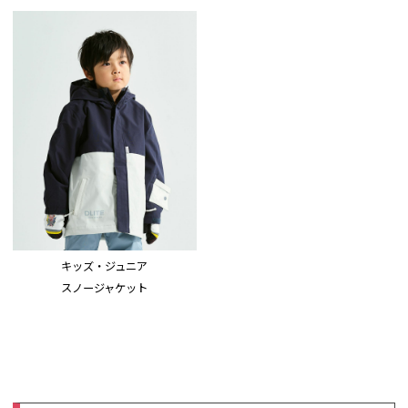
要になった場合は、ハサミで切り離すと、新しい
所有者の情報を書き込む事ができて便利です。
グローブを通すホールタグ：グローブを見失わな
いように左右のグローブに付けた一本の長い紐を
通すホールタグ。この穴に通せば背中で紐の位置
が固定され、バタ付きを防ぎます。
インナーポケット：ジャケットの左内側には、蓋
つきのインナーポケットを完備。
襟内側ループ：自宅や学校でのコートフックにか
ける事が可能。
キッズ・ジュニア
スノージャケット