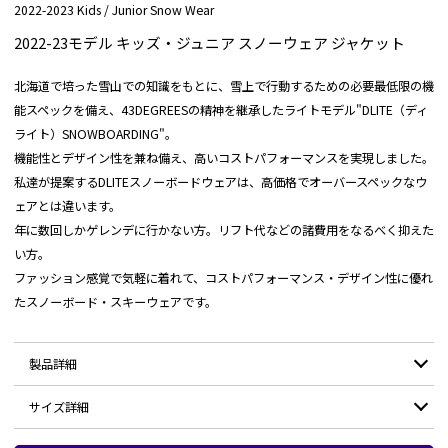
2022-2023 Kids / Junior Snow Wear
2022-23モデル キッズ・ジュニア スノーウェア ジャケット
北海道で培った雪山での知識をもとに、雪上で行動するための必要最低限の機
能スペックを備え、43DEGREESの精神を継承したライトモデル"DLITE（ディ
ライト）SNOWBOARDING"。
機能性とデザイン性を兼ね備え、高いコストパフォーマンスを実現しました。
私達が提案するDLITEスノーボードウェアは、高価格でオーバースペックなウ
ェアとは違います。
年に数回しかゲレンデに行かない方。リフト代などの諸費用をなるべく抑えた
い方。
ファッション感覚で気軽に着れて、コストパフォーマンス・デザイン性に優れ
たスノーボード・スキーウェアです。
製品詳細
サイズ詳細
素材：
裏・表：ポリエステル100%