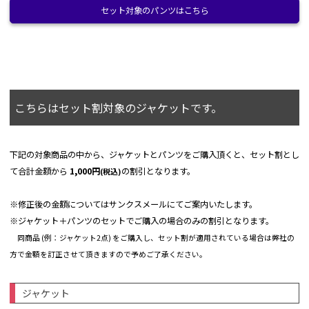
耐水圧：
10,000mm
サイズ
110
セット対象のパンツはこちら
120
130
140
150
透湿：
8,000g/m2・24hr
肩幅
35.5
37.5
40.5
42
43.5
重量：
約500g
着丈
52
53.5
55
60
65
バスト
88
94
100
102
104
シャーリングフード：フードの内側がシャーリン
こちらはセット割対象のジャケットです。
グ仕様になっているので、雪が急に降ってきた時
裾幅
88
94
100
102
104
など、フードをかぶるだけで簡単に頭にフィット
します。
袖丈
39(-10)
41(-10)
43(-10)
50(-10)
55(-10)
下記の対象商品の中から、ジャケットとパンツをご購入頂くと、セット割とし
チンガード：口元部分の内側は、柔らかいソフト
トリコット素材になっているので、顎や口元を快
て合計金額から
1,000円
の割引となります。
(税込)
(cm)
適にしっかりガードします。
チケットホルダー：左腕に収納式のチケットホル
【袖丈】は約10cmまでサイズ調整が可能です。
※修正後の金額についてはサンクスメールにてご案内いたします。
ダーを搭載。リフト券やICチケットを収納可能。
●実寸サイズは弊店スタッフが採寸した実寸値になっております。
※ジャケット＋パンツのセットでご購入の場合のみの割引となります。
雪遊びなどで不要な場合は、簡単に収納できま
●メジャーによる採寸のため、若干の誤差がでる場合がございます。
す。
同商品 (例：ジャケット2点) をご購入し、セット割が適用されている場合は弊社の
●正確なサイズを測るように心がけておりますが、多少の誤差が生じる場合はご容赦
裾周り調整：ジャケット裾のドローコードを引っ
方で金額を訂正させて頂きますので予めご了承ください。
ください。
張ることで、裾周りを絞り、雪や風の侵入を防ぎ
ファンクショ
●商品サイズの測り方は
こちら
をご覧ください。
ます。
ン：
ジャケット
2連ネームタグ：2つのネームタグが付いて入るの
で、ご使用後、お下がりやリサイクル品として不