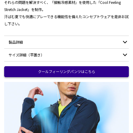
それらの問題を解決すべく、「接触冷感素材」を使用した「Cool Feeling
Stretch Jacket」を制作。
汗ばむ夏でも快適にプレーできる機能性を備えたコンセプトウェアを是非お試
し下さい。
製品詳細
サイズ詳細（平置き）
冷感素材（表地）：ナイロン90%/ポリウレタン
素材：
10%
ニット（別布）：ナイロン32%/ポリエステル68%
サイズ
クールフィーリングパンツはこちら
M
L
XL
重量 (Lサイズ)：
約250g
着丈
67
69
71
Q-max 接触冷感
バスト
52
54
56
0.40w/cm2
測定値：
袖丈
84
86.5
89
紫外線遮へい
99.9% (UPF50+)
率：
裾幅
47
49
51
袖口
9
9.5
10