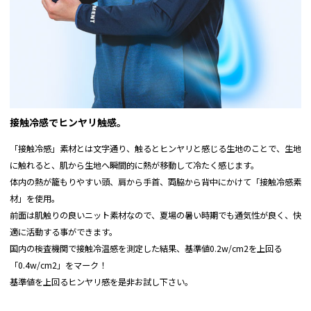
※サイズ表記は商品実物の実寸となります。
すべて手作業にて採寸を行っている為、若干の誤差が生じる場合があります。
接触冷感でヒンヤリ触感。
「接触冷感」素材とは文字通り、触るとヒンヤリと感じる生地のことで、生地
に触れると、肌から生地へ瞬間的に熱が移動して冷たく感じます。
体内の熱が籠もりやすい頭、肩から手首、両脇から背中にかけて「接触冷感素
材」を使用。
前面は肌触りの良いニット素材なので、夏場の暑い時期でも通気性が良く、快
適に活動する事ができます。
国内の検査機関で接触冷温感を測定した結果、基準値0.2w/cm2を上回る
「0.4w/cm2」をマーク！
基準値を上回るヒンヤリ感を是非お試し下さい。