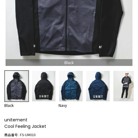
Black
Black
Navy
unitement
Cool Feeling Jacket
商品番号
FS-UM010