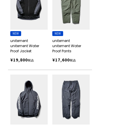
NEW
NEW
unitement
unitement
unitement Water
unitement Water
Proof Jacket
Proof Pants
¥
19,800
¥
17,600
税込
税込