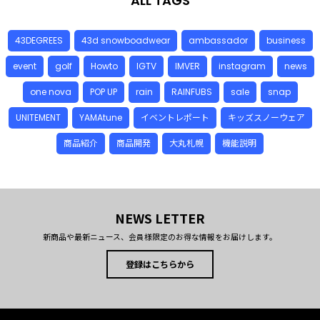
ALL TAGS
43DEGREES
43d snowboadwear
ambassador
business
event
golf
Howto
IGTV
IMVER
instagram
news
one nova
POP UP
rain
RAINFUBS
sale
snap
UNITEMENT
YAMAtune
イベントレポート
キッズスノーウェア
商品紹介
商品開発
大丸札幌
機能説明
NEWS LETTER
新商品や最新ニュース、会員様限定のお得な情報をお届けします。
登録はこちらから