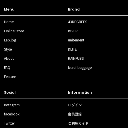
Menu
Brand
Home
43DEGREES
Online Store
IMVER
Lab.log
unitement
Style
DLITE
About
RAINFUBS
FAQ
beruf baggage
Feature
Social
Information
Instagram
ログイン
facebook
会員登録
Twitter
ご利用ガイド