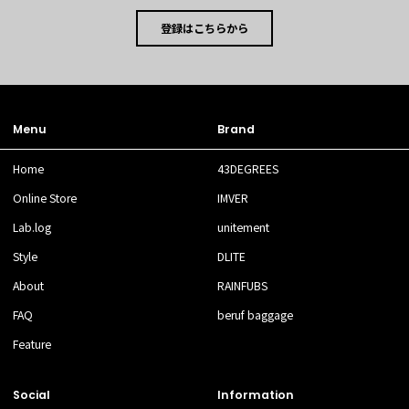
登録はこちらから
Menu
Brand
Home
43DEGREES
Online Store
IMVER
Lab.log
unitement
Style
DLITE
About
RAINFUBS
FAQ
beruf baggage
Feature
Social
Information