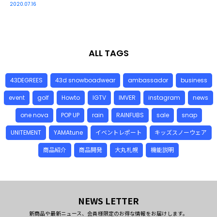
2020.07.16
ALL TAGS
43DEGREES
43d snowboadwear
ambassador
business
event
golf
Howto
IGTV
IMVER
instagram
news
one nova
POP UP
rain
RAINFUBS
sale
snap
UNITEMENT
YAMAtune
イベントレポート
キッズスノーウェア
商品紹介
商品開発
大丸札幌
機能説明
NEWS LETTER
新商品や最新ニュース、会員様限定のお得な情報をお届けします。