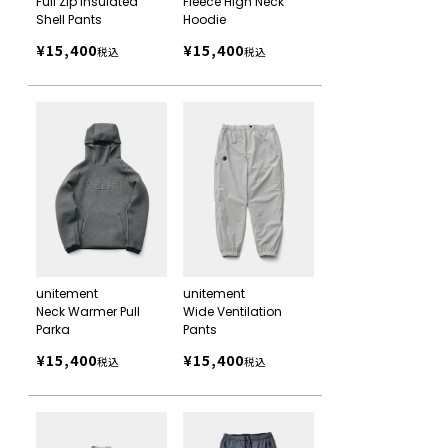
Full Zip Insulated
Fleece High Neck
Shell Pants
Hoodie
¥
15,400
¥
15,400
税込
税込
unitement
unitement
Neck Warmer Pull
Wide Ventilation
Parka
Pants
¥
15,400
¥
15,400
税込
税込