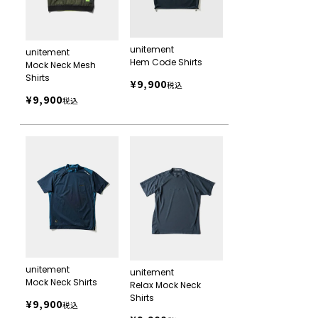
unitement
unitement
Hem Code Shirts
Mock Neck Mesh
Shirts
¥
9,900
税込
¥
9,900
税込
unitement
unitement
Mock Neck Shirts
Relax Mock Neck
Shirts
¥
9,900
税込