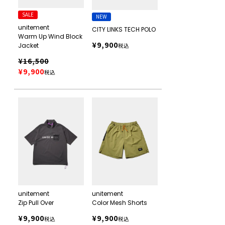
SALE
NEW
unitement
CITY LINKS TECH POLO
Warm Up Wind Block
¥
9,900
Jacket
税込
¥
16,500
¥
9,900
税込
unitement
unitement
Zip Pull Over
Color Mesh Shorts
¥
9,900
¥
9,900
税込
税込