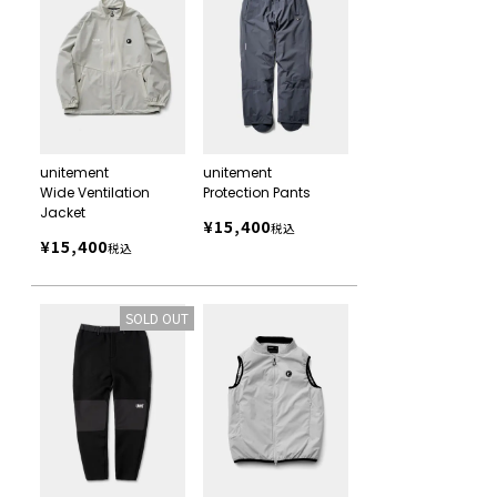
unitement
unitement
Wide Ventilation
Protection Pants
Jacket
¥
15,400
税込
¥
15,400
税込
SOLD OUT