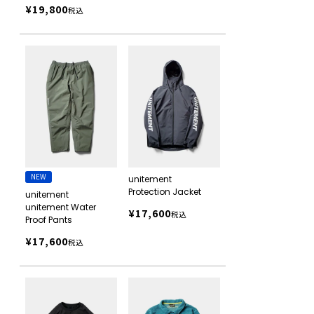
¥
19,800
税込
NEW
unitement
Protection Jacket
unitement
unitement Water
¥
17,600
税込
Proof Pants
¥
17,600
税込