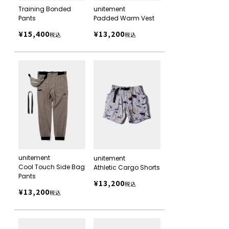
Training Bonded
unitement
Pants
Padded Warm Vest
¥
15,400
¥
13,200
税込
税込
unitement
unitement
Cool Touch Side Bag
Athletic Cargo Shorts
Pants
¥
13,200
税込
¥
13,200
税込