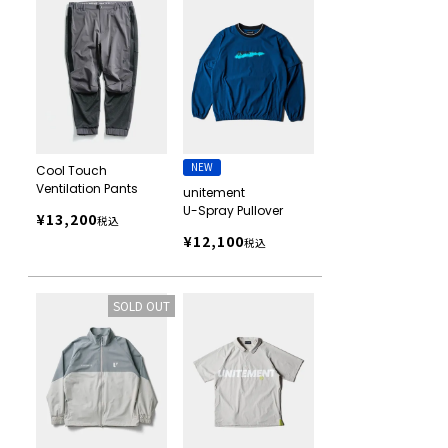
NEW
Cool Touch
Ventilation Pants
unitement
U-Spray Pullover
¥
13,200
税込
¥
12,100
税込
SOLD OUT