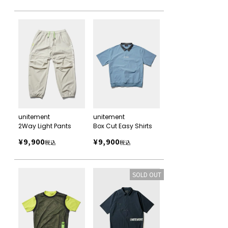
unitement
unitement
2Way Light Pants
Box Cut Easy Shirts
¥
9,900
¥
9,900
税込
税込
SOLD OUT