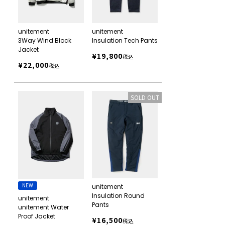
unitement
unitement
3Way Wind Block
Insulation Tech Pants
Jacket
¥
19,800
税込
¥
22,000
税込
SOLD OUT
NEW
unitement
Insulation Round
unitement
Pants
unitement Water
Proof Jacket
¥
16,500
税込