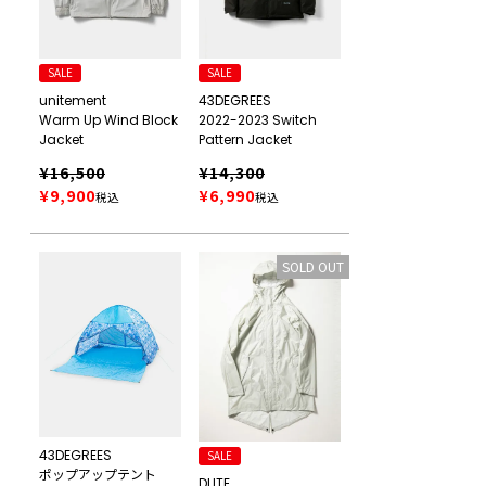
SALE
SALE
unitement
43DEGREES
Warm Up Wind Block
2022-2023 Switch
Jacket
Pattern Jacket
¥
16,500
¥
14,300
¥
9,900
¥
6,990
税込
税込
SOLD OUT
43DEGREES
SALE
ポップアップテント
DLITE