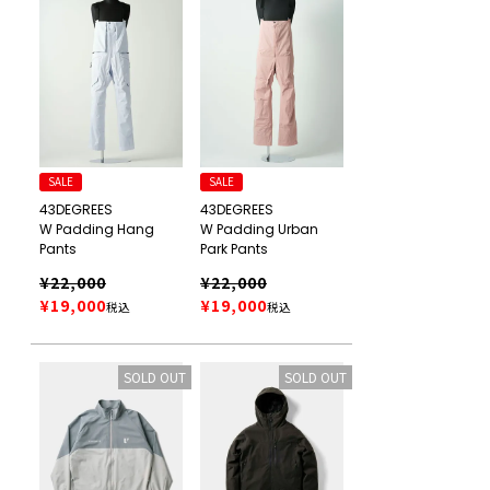
SALE
SALE
43DEGREES
43DEGREES
W Padding Hang
W Padding Urban
Pants
Park Pants
¥
22,000
¥
22,000
¥
19,000
¥
19,000
税込
税込
SOLD OUT
SOLD OUT